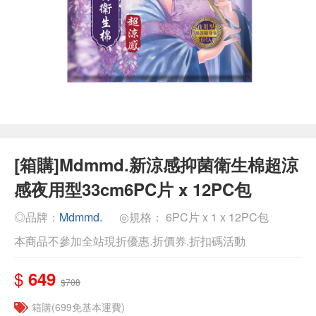
[箱購]Mdmmd.新涼感抑菌衛生棉超涼
感夜用型33cm6PC片 x 12PC包
◎品牌：
Mdmmd.
◎規格： 6PC片 x 1 x 12PC包
本商品不參加全站現折優惠.折價券.折扣碼活動
$
649
$708
箱購(699免基本運費)