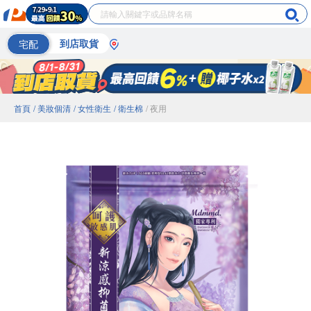
宅配
到店取貨
首頁
/ 美妝個清
/ 女性衛生
/ 衛生棉
/ 夜用