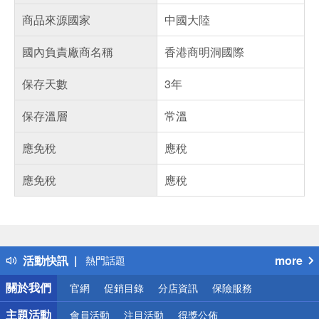
商品來源國家
中國大陸
國內負責廠商名稱
香港商明洞國際
保存天數
3年
保存溫層
常溫
應免稅
應稅
應免稅
應稅
偏遠地區配送
詐騙網頁！請小心！
得獎公告
活動快訊
more
熱門話題
銀行優惠
關於我們
官網
促銷目錄
分店資訊
保險服務
偏遠地區配送
詐騙網頁！請小心！
主題活動
會員活動
注目活動
得獎公佈