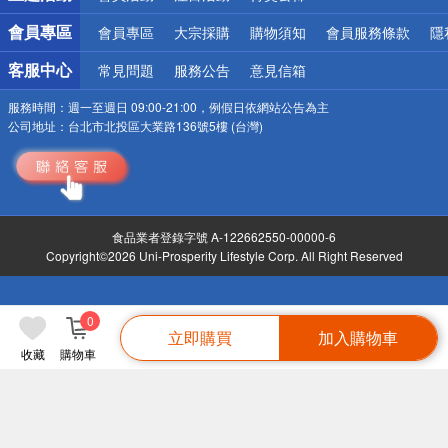
會員專區
會員專區
大宗採購
購物須知
會員服務條款
隱
客服中心
常見問題
服務公告
意見信箱
服務時間：
週一至週日 09:00-21:00，例假日依網站公告為主
公司地址：
台北市北投區大業路136號5樓 (台灣)
食品業者登錄字號 A-122662550-00000-6
Copyright©2026 Uni-Prosperity Lifestyle Corp. All Right Reserved
0
立即購買
加入購物車
收藏
購物車