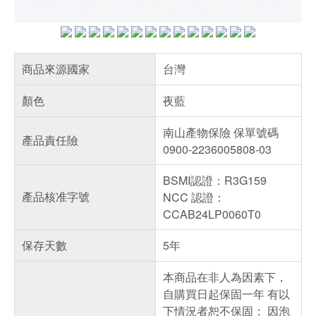
商品來源國家
台灣
顏色
夜藍
南山產物保險 保單號碼
產品責任險
0900-2236005808-03
BSMI認證：R3G159
產品核准字號
NCC 認證：
CCAB24LP0060T0
保存天數
5年
本商品在非人為因素下，
自購買日起保固一年 有以
下情況者恕不保固： 因泡