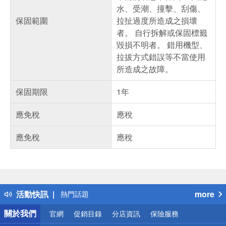
水、受潮、撞擊、刮傷、
保固範圍
拉扯過度所造成之損壞
者。 自行拆解或保固標籤
毀損不明者。 錯用機型、
拉拔方式錯誤等不當使用
所造成之故障。
保固期限
1年
應免稅
應稅
應免稅
應稅
偏遠地區配送
詐騙網頁！請小心！
得獎公告
熱門話題
活動快訊
more
銀行優惠
偏遠地區配送
關於我們
官網
促銷目錄
分店資訊
保險服務
詐騙網頁！請小心！