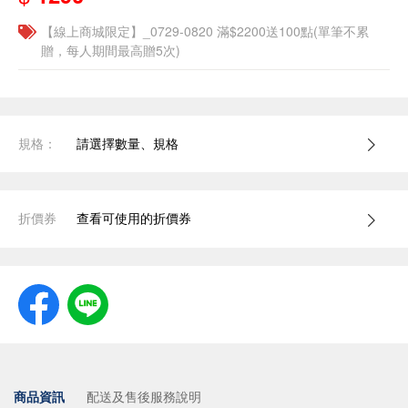
【線上商城限定】_0729-0820 滿$2200送100點(單筆不累
贈，每人期間最高贈5次)
規格：
請選擇數量、規格
折價券
查看可使用的折價券
商品資訊
配送及售後服務說明