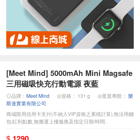
[Meet Mind] 5000mAh Mini Magsafe
三用磁吸快充行動電源 夜藍
◎品牌：
Meet Mind
◎規格： 131 g
◎逛逛專館：
樂
斯達實業有限公司
商城限用信用卡支付(不納入VIP資格之累積計算),無法用錢
包/紅利點數,無搬運上樓服務及指定日期/時間.
$
1290