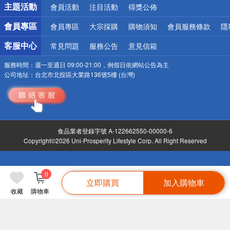
主題活動
會員活動
注目活動
得獎公佈
會員專區
會員專區
大宗採購
購物須知
會員服務條款
隱
客服中心
常見問題
服務公告
意見信箱
服務時間：
週一至週日 09:00-21:00，例假日依網站公告為主
公司地址：
台北市北投區大業路136號5樓 (台灣)
食品業者登錄字號 A-122662550-00000-6
Copyright©2026 Uni-Prosperity Lifestyle Corp. All Right Reserved
0
立即購買
加入購物車
收藏
購物車