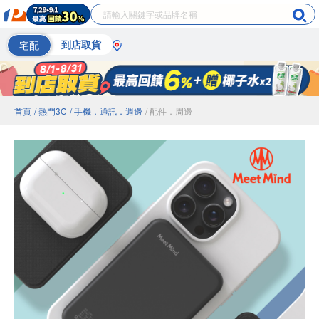
宅配
到店取貨
首頁
/ 熱門3C
/ 手機．通訊．週邊
/ 配件．周邊