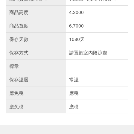
商品高度
4.3000
商品寬度
6.7000
保存天數
1080天
保存方式
請置於室內陰涼處
標章
保存溫層
常溫
應免稅
應稅
應免稅
應稅
偏遠地區配送
詐騙網頁！請小心！
得獎公告