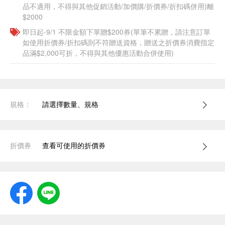
品不適用，不得與其他促銷活動/加價購/折價券/折扣碼併用)離
$2000
即日起-9/1 不限金額下單贈$200券(單筆不累贈，請注意訂單
如使用折價券/折扣碼則不符贈送資格，贈送之折價券消費指定
品滿$2,000可折，不得與其他優惠活動合併使用)
規格：
請選擇數量、規格
折價券
查看可使用的折價券