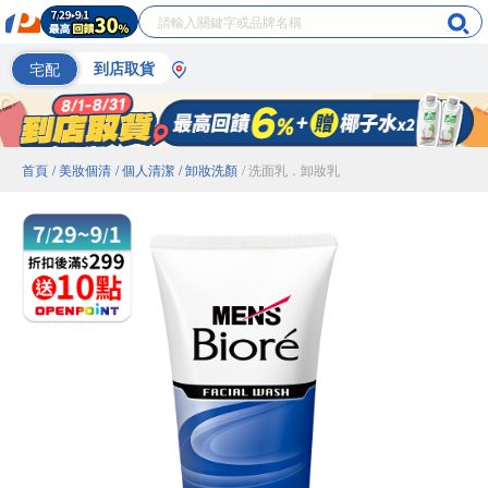
宅配
到店取貨
首頁
/ 美妝個清
/ 個人清潔
/ 卸妝洗顏
/ 洗面乳．卸妝乳