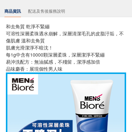
商品資訊
配送及售後服務說明
和去角質 乾淨不緊繃
可溶性深層柔珠遇水崩解，深層清潔毛孔的皮脂汙垢，不
傷肌膚 溫和去角質
肌膚光滑潔淨不暗沈！
每1g中含有10000顆深層柔珠，深層潔淨不緊繃
易沖洗配方：無油膩感，不殘留，潔淨感加倍
品味麝香：展現個性男人味