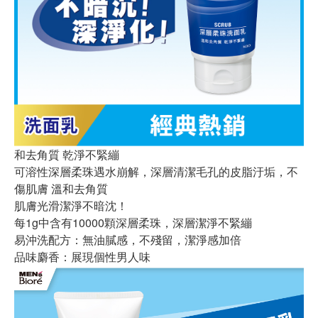
和去角質 乾淨不緊繃
可溶性深層柔珠遇水崩解，深層清潔毛孔的皮脂汙垢，不
傷肌膚 溫和去角質
肌膚光滑潔淨不暗沈！
每1g中含有10000顆深層柔珠，深層潔淨不緊繃
易沖洗配方：無油膩感，不殘留，潔淨感加倍
品味麝香：展現個性男人味