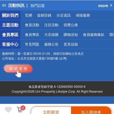
活動快訊
more
熱門話題
銀行優惠
關於我們
官網
促銷目錄
分店資訊
保險服務
偏遠地區配送
詐騙網頁！請小心！
主題活動
會員活動
注目活動
得獎公佈
會員專區
會員專區
大宗採購
購物須知
會員服務條款
隱
客服中心
常見問題
服務公告
意見信箱
服務時間：
週一至週日 09:00-21:00，例假日依網站公告為主
公司地址：
台北市北投區大業路136號5樓 (台灣)
食品業者登錄字號 A-122662550-00000-6
Copyright©2026 Uni-Prosperity Lifestyle Corp. All Right Reserved
0
立即購買
加入購物車