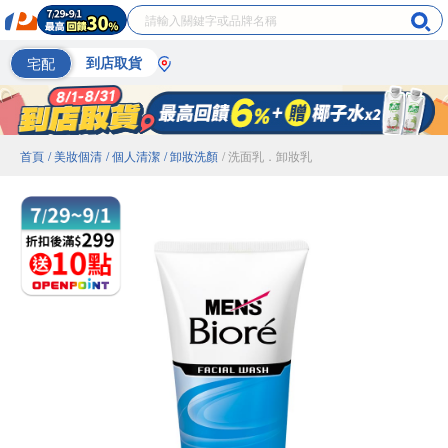
宅配
到店取貨
首頁
/ 美妝個清
/ 個人清潔
/ 卸妝洗顏
/ 洗面乳．卸妝乳