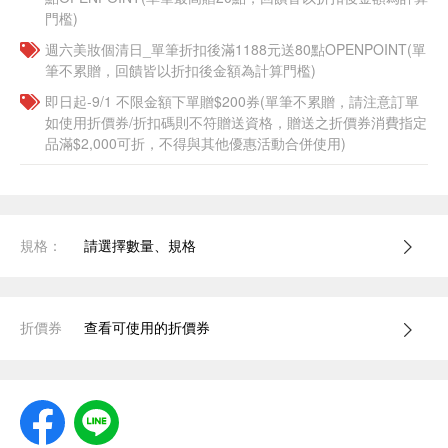
門檻)
週六美妝個清日_單筆折扣後滿1188元送80點OPENPOINT(單
筆不累贈，回饋皆以折扣後金額為計算門檻)
即日起-9/1 不限金額下單贈$200券(單筆不累贈，請注意訂單
如使用折價券/折扣碼則不符贈送資格，贈送之折價券消費指定
品滿$2,000可折，不得與其他優惠活動合併使用)
規格：
請選擇數量、規格
折價券
查看可使用的折價券