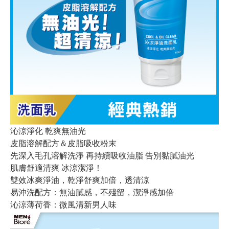
沁涼淨化 乾爽無油光
皮脂溶解配方＆皮脂吸收粉末
先深入毛孔溶解洗淨 再持續吸收油脂 告別黏膩油光
肌膚舒適清爽 冰涼潔淨！
雙效冰爽淨油，乾淨舒爽加倍，透清涼
易沖洗配方：無油膩感，不殘留，潔淨感加倍
沁涼薄荷香：微風清新男人味