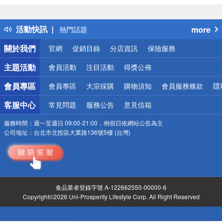
詐騙網頁！請小心！
得獎公告
活動快訊
more
熱門話題
銀行優惠
關於我們
官網
促銷目錄
分店資訊
保險服務
偏遠地區配送
詐騙網頁！請小心！
主題活動
會員活動
注目活動
得獎公佈
會員專區
會員專區
大宗採購
購物須知
會員服務條款
隱
客服中心
常見問題
服務公告
意見信箱
服務時間：
週一至週日 09:00-21:00，例假日依網站公告為主
公司地址：
台北市北投區大業路136號5樓 (台灣)
食品業者登錄字號 A-122662550-00000-6
Copyright©2026 Uni-Prosperity Lifestyle Corp. All Right Reserved