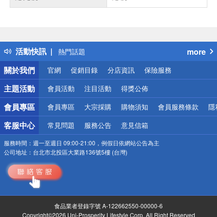
偏遠地區配送
詐騙網頁！請小心！
得獎公告
活動快訊
more
熱門話題
銀行優惠
關於我們
官網
促銷目錄
分店資訊
保險服務
偏遠地區配送
詐騙網頁！請小心！
主題活動
會員活動
注目活動
得獎公佈
會員專區
會員專區
大宗採購
購物須知
會員服務條款
隱
客服中心
常見問題
服務公告
意見信箱
服務時間：
週一至週日 09:00-21:00，例假日依網站公告為主
公司地址：
台北市北投區大業路136號5樓 (台灣)
食品業者登錄字號 A-122662550-00000-6
Copyright©2026 Uni-Prosperity Lifestyle Corp. All Right Reserved