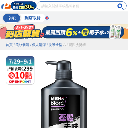
宅配
到店取貨
首頁
/ 美妝個清
/ 個人清潔
/ 洗護造型
/ 功能性洗髮精