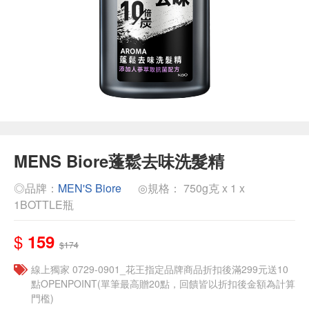
MENS Biore蓬鬆去味洗髮精
◎品牌：
MEN'S Biore
◎規格： 750g克 x 1 x
1BOTTLE瓶
$
159
$174
線上獨家 0729-0901_花王指定品牌商品折扣後滿299元送10
點OPENPOINT(單筆最高贈20點，回饋皆以折扣後金額為計算
門檻)