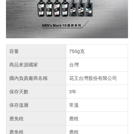
容量
750g克
商品來源國家
台灣
國內負責廠商名稱
花王台灣股份有限公司
保存天數
3年
保存溫層
常溫
應免稅
應稅
應免稅
應稅