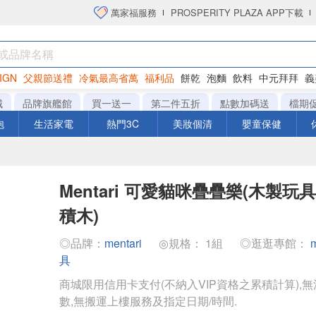
萬家福服務
PROSPERITY PLAZA APP下載
IGN
父親節送禮
冷氣最高省萬
福利品
餅乾
泡麵
飲料
中元拜拜
義
洋芋片
城
品牌旗艦館
買一送一
第二件五折
點數加碼送
檔期
泡
生活家電
熱門3C
美妝個清
嬰童保健
Mentari 可愛貓咪疊疊樂(木製玩
積木)
◎品牌：
mentari
◎規格： 1組
◎逛逛專館：
具
商城限用信用卡支付(不納入VIP資格之累積計算),無
數,無搬運上樓服務及指定日期/時間.