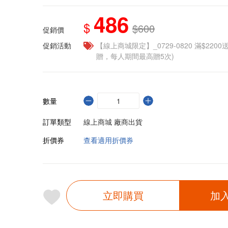
486
$
$600
促銷價
促銷活動
【線上商城限定】_0729-0820 滿$2200
贈，每人期間最高贈5次)
數量
訂單類型
線上商城 廠商出貨
折價券
查看適用折價券
立即購買
加