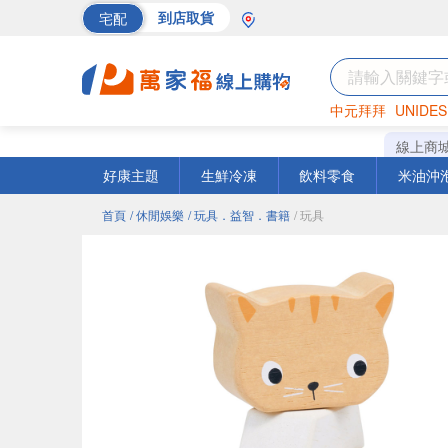
宅配
到店取貨
中元拜拜
UNIDES
巧克力
罐頭
海苔
線上商
好康主題
生鮮冷凍
飲料零食
米油沖
首頁
/ 休閒娛樂
/ 玩具．益智．書籍
/ 玩具