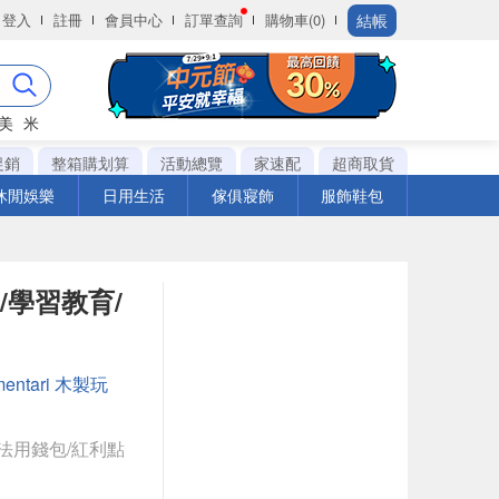
結帳
登入
註冊
會員中心
訂單查詢
購物車(0)
美
米
促銷
整箱購划算
活動總覽
家速配
超商取貨
休閒娛樂
日用生活
傢俱寢飾
服飾鞋包
具/學習教育/
mentari 木製玩
法用錢包/紅利點