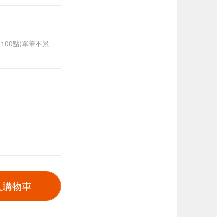
送100點(單筆不累
入購物車