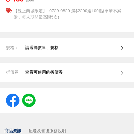
【線上商城限定】_0729-0820 滿$2200送100點(單筆不累
贈，每人期間最高贈5次)
規格：
請選擇數量、規格
折價券
查看可使用的折價券
商品資訊
配送及售後服務說明