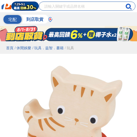
宅配
到店取貨
首頁
/ 休閒娛樂
/ 玩具．益智．書籍
/ 玩具