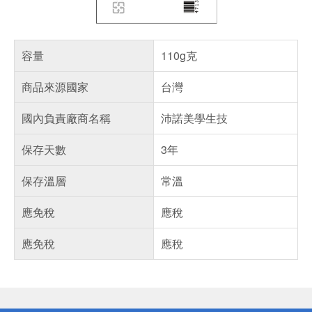
容量
110g克
商品來源國家
台灣
國內負責廠商名稱
沛諾美學生技
保存天數
3年
保存溫層
常溫
應免稅
應稅
應免稅
應稅
偏遠地區配送
詐騙網頁！請小心！
得獎公告