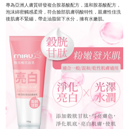
專為亞洲人膚質研發複合胺基酸配方，溫和胺基酸配方，
泡沫綿密觸感柔滑，符合臉部肌膚弱酸特性，親膚性佳洗
後肌膚不緊繃，帶走油脂留下水分，擁有水嫩肌。