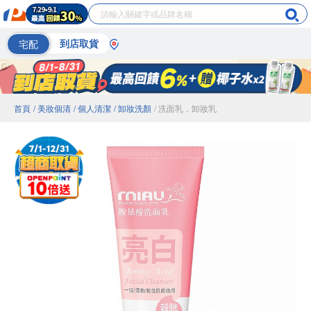
宅配
到店取貨
首頁
/ 美妝個清
/ 個人清潔
/ 卸妝洗顏
/ 洗面乳．卸妝乳