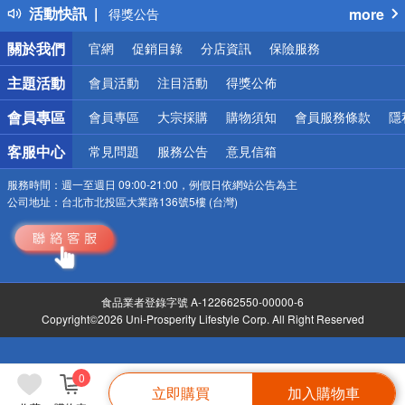
活動快訊
more
熱門話題
銀行優惠
關於我們
官網
促銷目錄
分店資訊
保險服務
偏遠地區配送
詐騙網頁！請小心！
主題活動
會員活動
注目活動
得獎公佈
會員專區
會員專區
大宗採購
購物須知
會員服務條款
隱
客服中心
常見問題
服務公告
意見信箱
服務時間：
週一至週日 09:00-21:00，例假日依網站公告為主
公司地址：
台北市北投區大業路136號5樓 (台灣)
食品業者登錄字號 A-122662550-00000-6
Copyright©2026 Uni-Prosperity Lifestyle Corp. All Right Reserved
0
立即購買
加入購物車