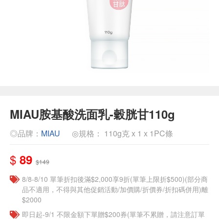
MIAU胺基酸洗面乳-穀胱甘110g
◎品牌：
MIAU
◎規格： 110g克 x 1 x 1PC條
$
89
$149
8/8-8/10 單筆折扣後滿$2,000享9折(單筆上限折$500)(部分商
品不適用，不得與其他促銷活動/加價購/折價券/折扣碼併用)離
$2000
即日起-9/1 不限金額下單贈$200券(單筆不累贈，請注意訂單