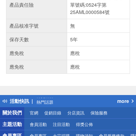
產品責任險
單號碼:0524字第
25AML0000584號
產品核准字號
無
保存天數
5年
應免稅
應稅
應免稅
應稅
偏遠地區配送
詐騙網頁！請小心！
得獎公告
活動快訊
more
熱門話題
銀行優惠
關於我們
官網
促銷目錄
分店資訊
保險服務
偏遠地區配送
詐騙網頁！請小心！
主題活動
會員活動
注目活動
得獎公佈
會員專區
會員專區
大宗採購
購物須知
會員服務條款
隱