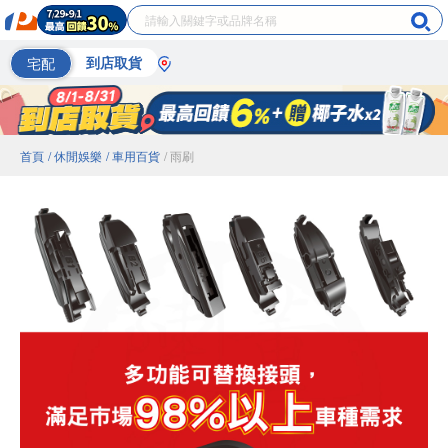
宅配
到店取貨
首頁
/ 休閒娛樂
/ 車用百貨
/ 雨刷