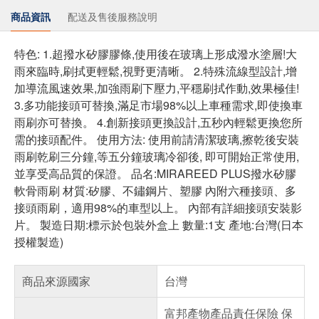
商品資訊
配送及售後服務說明
特色: 1.超撥水矽膠膠條,使用後在玻璃上形成潑水塗層!大
雨來臨時,刷拭更輕鬆,視野更清晰。 2.特殊流線型設計,增
加導流風速效果,加強雨刷下壓力,平穩刷拭作動,效果極佳!
3.多功能接頭可替換,滿足市場98%以上車種需求,即使換車
雨刷亦可替換。 4.創新接頭更換設計,五秒內輕鬆更換您所
需的接頭配件。 使用方法: 使用前請清潔玻璃,擦乾後安裝
雨刷乾刷三分鐘,等五分鐘玻璃冷卻後, 即可開始正常使用,
並享受高品質的保證。 品名:MIRAREED PLUS撥水矽膠
軟骨雨刷 材質:矽膠、不鏽鋼片、塑膠 內附六種接頭、多
接頭雨刷，適用98%的車型以上。 內部有詳細接頭安裝影
片。 製造日期:標示於包裝外盒上 數量:1支 產地:台灣(日本
授權製造)
商品來源國家
台灣
富邦產物產品責任保險 保