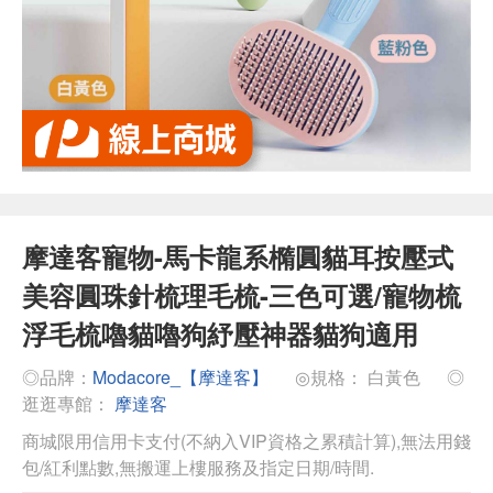
摩達客寵物-馬卡龍系橢圓貓耳按壓式
美容圓珠針梳理毛梳-三色可選/寵物梳
浮毛梳嚕貓嚕狗紓壓神器貓狗適用
◎品牌：
Modacore_【摩達客】
◎規格： 白黃色
◎
逛逛專館：
摩達客
商城限用信用卡支付(不納入VIP資格之累積計算),無法用錢
包/紅利點數,無搬運上樓服務及指定日期/時間.