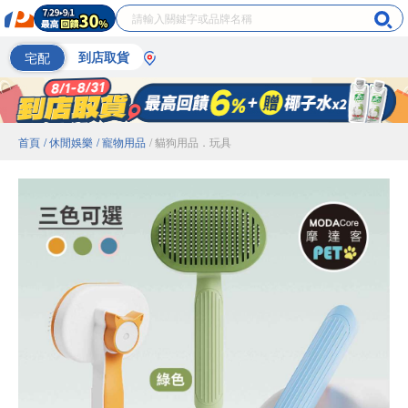
宅配
到店取貨
首頁
/ 休閒娛樂
/ 寵物用品
/ 貓狗用品．玩具