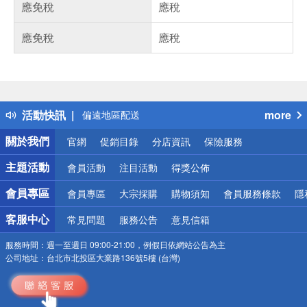
應免稅
應稅
應免稅
應稅
偏遠地區配送
詐騙網頁！請小心！
得獎公告
熱門話題
銀行優惠
活動快訊
more
偏遠地區配送
詐騙網頁！請小心！
關於我們
官網
促銷目錄
分店資訊
保險服務
主題活動
會員活動
注目活動
得獎公佈
會員專區
會員專區
大宗採購
購物須知
會員服務條款
隱
客服中心
常見問題
服務公告
意見信箱
服務時間：
週一至週日 09:00-21:00，例假日依網站公告為主
公司地址：
台北市北投區大業路136號5樓 (台灣)