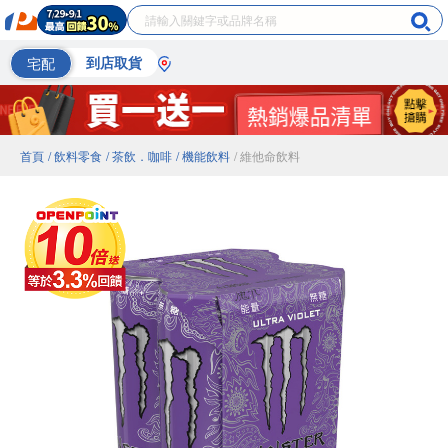
宅配
到店取貨
首頁
/ 飲料零食
/ 茶飲．咖啡
/ 機能飲料
/ 維他命飲料