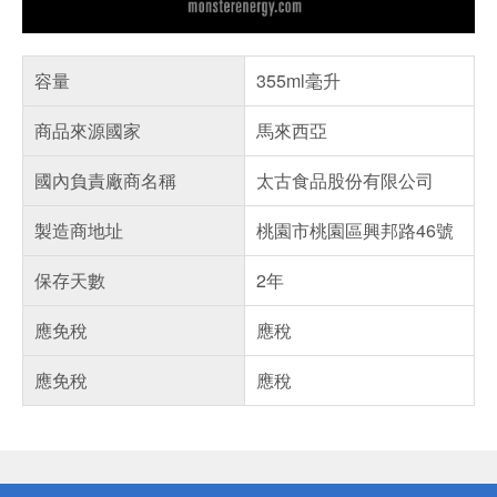
容量
355ml毫升
商品來源國家
馬來西亞
國內負責廠商名稱
太古食品股份有限公司
製造商地址
桃園市桃園區興邦路46號
保存天數
2年
應免稅
應稅
應免稅
應稅
偏遠地區配送
詐騙網頁！請小心！
得獎公告