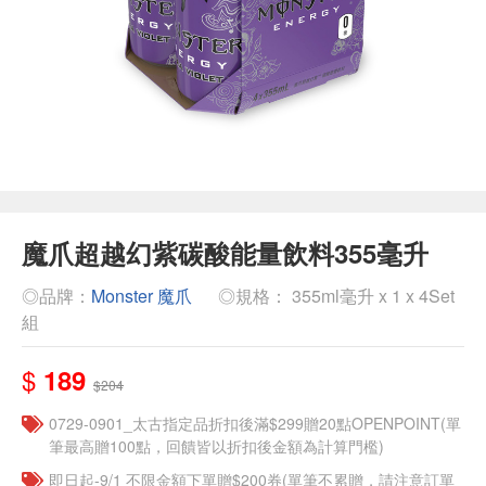
魔爪超越幻紫碳酸能量飲料355毫升
◎品牌：
Monster 魔爪
◎規格： 355ml毫升 x 1 x 4Set
組
$
189
$204
0729-0901_太古指定品折扣後滿$299贈20點OPENPOINT(單
筆最高贈100點，回饋皆以折扣後金額為計算門檻)
即日起-9/1 不限金額下單贈$200券(單筆不累贈，請注意訂單