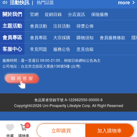
活動快訊
more
熱門話題
銀行優惠
關於我們
官網
促銷目錄
分店資訊
保險服務
偏遠地區配送
詐騙網頁！請小心！
主題活動
會員活動
注目活動
得獎公佈
會員專區
會員專區
大宗採購
購物須知
會員服務條款
隱
客服中心
常見問題
服務公告
意見信箱
服務時間：
週一至週日 09:00-21:00，例假日依網站公告為主
公司地址：
台北市北投區大業路136號5樓 (台灣)
食品業者登錄字號 A-122662550-00000-6
Copyright©2026 Uni-Prosperity Lifestyle Corp. All Right Reserved
0
立即購買
加入購物車
收藏
購物車