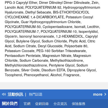
PPG-3 Caprylyl Ether, Dimer Dilinoleyl Dimer Dilinoleate, Zein,
Lanolin Acid, POLYQUATERNIUM-92, Hydroxypropyltrimonium
Hyaluronate, Diethyl Sebacate, BIS-ETHOXYDIGLYCOL
CYCLOHEXANE 1,4-DICARBOXYLATE, Potassium Cocoyl
Glycinate, Guar Hydroxypropyltrimonium Chloride,
POLYQUATERNIUM-50, Cyclopentasiloxane, Isomalt, Lecithin,
POLYQUATERNIUM-7, POLYQUATERNIUM-10, Isopentyldiol,
Glycerin, Isononyl Isononanoate, 1,2-HEXANEDIOL, Caprylyl
Glycol, Butylene Glycol, Sodium Chloride, Phytic Acid, Citric
Acid, Sodium Citrate, Decyl Glucoside, Polysorbate 80,
Potassium Cocoate, PEG-160 Sorbitan Triisostearate,
Pentasodium Pentetate, Magnesium Nitrate, Magnesium
Chloride, Sodium Carbonate, Methylisothiazolinone,
Methylchloroisothiazolinone, Pentylene Glycol, Sodium
Benzoate, Silver Oxide, Disodium EDTA, Dipropylene Glycol,
Tocopherol, Phenoxyethanol, Alcohol, Fragrance。
偏遠地區配送
詐騙網頁！請小心！
得獎公告
活動快訊
more
熱門話題
銀行優惠
關於我們
官網
促銷目錄
分店資訊
保險服務
偏遠地區配送