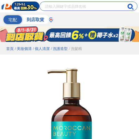
宅配
到店取貨
首頁
/ 美妝個清
/ 個人清潔
/ 洗護造型
/ 洗髮精