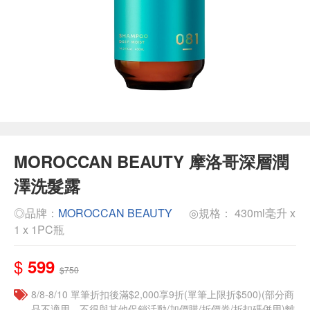
MOROCCAN BEAUTY 摩洛哥深層潤
澤洗髮露
◎品牌：
MOROCCAN BEAUTY
◎規格： 430ml毫升 x
1 x 1PC瓶
$
599
$750
8/8-8/10 單筆折扣後滿$2,000享9折(單筆上限折$500)(部分商
品不適用，不得與其他促銷活動/加價購/折價券/折扣碼併用)離