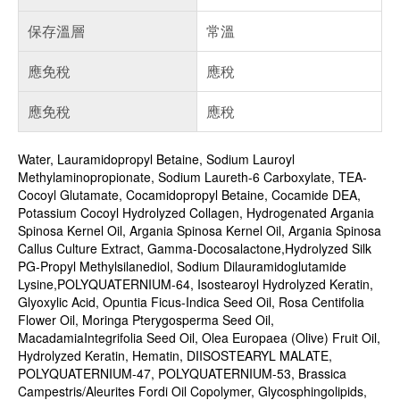
保存溫層
常溫
應免稅
應稅
應免稅
應稅
Water, Lauramidopropyl Betaine, Sodium Lauroyl
Methylaminopropionate, Sodium Laureth-6 Carboxylate, TEA-
Cocoyl Glutamate, Cocamidopropyl Betaine, Cocamide DEA,
Potassium Cocoyl Hydrolyzed Collagen, Hydrogenated Argania
Spinosa Kernel Oil, Argania Spinosa Kernel Oil, Argania Spinosa
Callus Culture Extract, Gamma-Docosalactone,Hydrolyzed Silk
PG-Propyl Methylsilanediol, Sodium Dilauramidoglutamide
Lysine,POLYQUATERNIUM-64, Isostearoyl Hydrolyzed Keratin,
Glyoxylic Acid, Opuntia Ficus-Indica Seed Oil, Rosa Centifolia
Flower Oil, Moringa Pterygosperma Seed Oil,
MacadamiaIntegrifolia Seed Oil, Olea Europaea (Olive) Fruit Oil,
Hydrolyzed Keratin, Hematin, DIISOSTEARYL MALATE,
POLYQUATERNIUM-47, POLYQUATERNIUM-53, Brassica
Campestris/Aleurites Fordi Oil Copolymer, Glycosphingolipids,