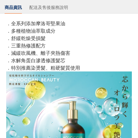
商品資訊
配送及售後服務說明
．全系列添加摩洛哥堅果油
．多種植物油萃取成分
．舒緩乾燥受損髮
．三重熱修護配方
．減緩吹風機、離子夾熱傷害
．水解角蛋白滲透修護髮芯
．特別推薦染燙髮、粗硬髮質使用