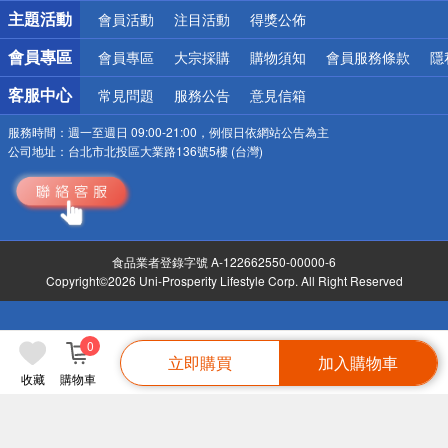
詐騙網頁！請小心！
主題活動
會員活動
注目活動
得獎公佈
會員專區
會員專區
大宗採購
購物須知
會員服務條款
隱
客服中心
常見問題
服務公告
意見信箱
服務時間：
週一至週日 09:00-21:00，例假日依網站公告為主
公司地址：
台北市北投區大業路136號5樓 (台灣)
食品業者登錄字號 A-122662550-00000-6
Copyright©2026 Uni-Prosperity Lifestyle Corp. All Right Reserved
0
立即購買
加入購物車
收藏
購物車