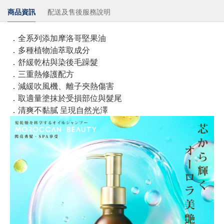
商品資訊
配送及售後服務說明
．全系列添加摩洛哥堅果油
．多種植物油萃取成分
．舒緩乾枯與染後毛躁髮
．三重熱修護配方
．減緩吹風機、離子夾熱傷害
．取適量塗抹於受損部位與髮尾
．清爽不黏膩 呈現自然光澤