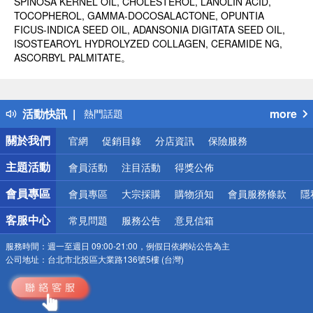
SPINOSA KERNEL OIL, CHOLESTEROL, LANOLIN ACID,
TOCOPHEROL, GAMMA-DOCOSALACTONE, OPUNTIA
FICUS-INDICA SEED OIL, ADANSONIA DIGITATA SEED OIL,
ISOSTEAROYL HYDROLYZED COLLAGEN, CERAMIDE NG,
ASCORBYL PALMITATE。
偏遠地區配送
詐騙網頁！請小心！
得獎公告
活動快訊
more
熱門話題
銀行優惠
關於我們
官網
促銷目錄
分店資訊
保險服務
偏遠地區配送
詐騙網頁！請小心！
主題活動
會員活動
注目活動
得獎公佈
會員專區
會員專區
大宗採購
購物須知
會員服務條款
隱
客服中心
常見問題
服務公告
意見信箱
服務時間：
週一至週日 09:00-21:00，例假日依網站公告為主
公司地址：
台北市北投區大業路136號5樓 (台灣)