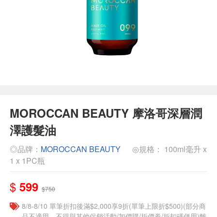
MOROCCAN BEAUTY 摩洛哥深層潤
澤護髮油
◎品牌：
MOROCCAN BEAUTY
◎規格： 100ml毫升 x
1 x 1PC瓶
$
599
$750
8/8-8/10 單筆折扣後滿$2,000享9折(單筆上限折$500)(部分商
品不適用，不得與其他促銷活動/加價購/折價券/折扣碼併用)離