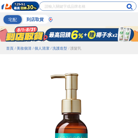
宅配
到店取貨
首頁
/ 美妝個清
/ 個人清潔
/ 洗護造型
/ 護髮乳