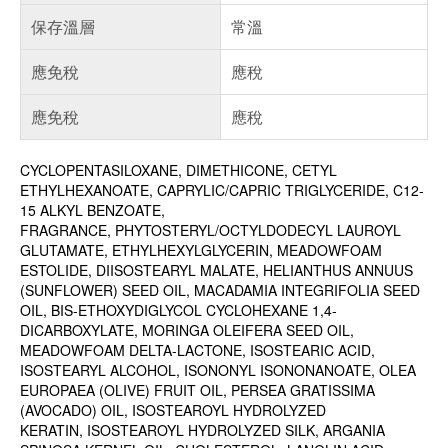
保存溫層
常溫
應免稅
應稅
應免稅
應稅
CYCLOPENTASILOXANE, DIMETHICONE, CETYL
ETHYLHEXANOATE, CAPRYLIC/CAPRIC TRIGLYCERIDE, C12-
15 ALKYL BENZOATE,
FRAGRANCE, PHYTOSTERYL/OCTYLDODECYL LAUROYL
GLUTAMATE, ETHYLHEXYLGLYCERIN, MEADOWFOAM
ESTOLIDE, DIISOSTEARYL MALATE, HELIANTHUS ANNUUS
(SUNFLOWER) SEED OIL, MACADAMIA INTEGRIFOLIA SEED
OIL, BIS-ETHOXYDIGLYCOL CYCLOHEXANE 1,4-
DICARBOXYLATE, MORINGA OLEIFERA SEED OIL,
MEADOWFOAM DELTA-LACTONE, ISOSTEARIC ACID,
ISOSTEARYL ALCOHOL, ISONONYL ISONONANOATE, OLEA
EUROPAEA (OLIVE) FRUIT OIL, PERSEA GRATISSIMA
(AVOCADO) OIL, ISOSTEAROYL HYDROLYZED
KERATIN, ISOSTEAROYL HYDROLYZED SILK, ARGANIA