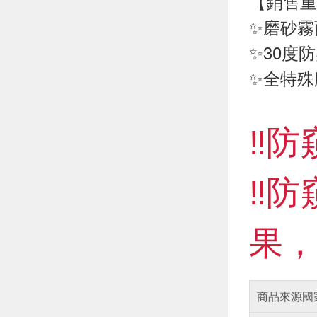
【銷售重
✨磨砂霧
✨30度
✨全特殊
‼️
‼️
果，
商品來源國