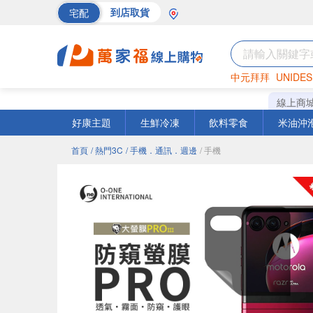
宅配
到店取貨
中元拜拜
UNIDES
巧克力
罐頭
海苔
線上商
好康主題
生鮮冷凍
飲料零食
米油沖
首頁
/ 熱門3C
/ 手機．通訊．週邊
/ 手機