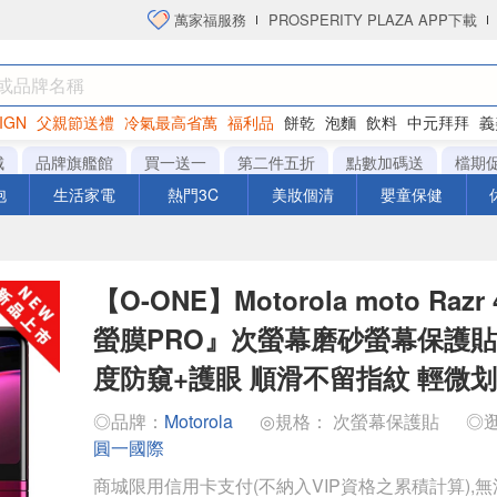
萬家福服務
PROSPERITY PLAZA APP下載
IGN
父親節送禮
冷氣最高省萬
福利品
餅乾
泡麵
飲料
中元拜拜
義
洋芋片
城
品牌旗艦館
買一送一
第二件五折
點數加碼送
檔期
泡
生活家電
熱門3C
美妝個清
嬰童保健
【O-ONE】Motorola moto Raz
螢膜PRO』次螢幕磨砂螢幕保護貼 
度防窺+護眼 順滑不留指紋 輕微
◎品牌：
Motorola
◎規格： 次螢幕保護貼
◎
圓一國際
商城限用信用卡支付(不納入VIP資格之累積計算),無