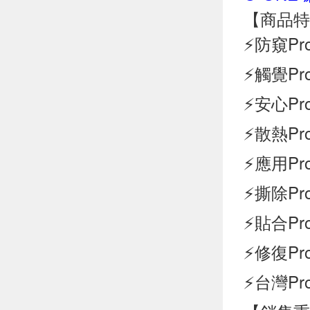
【商品特
⚡防窺P
⚡觸覺P
⚡安心P
⚡散熱P
⚡應用P
⚡撕除P
⚡貼合P
⚡修復P
⚡台灣P