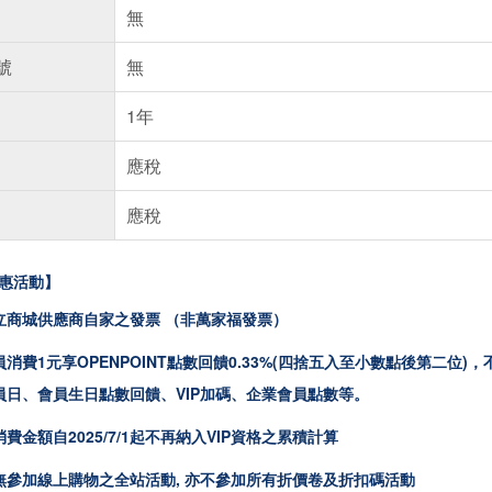
無
號
無
1年
應稅
應稅
惠活動】
立商城供應商自家之發票 （非萬家福發票）
消費1元享OPENPOINT點數回饋0.33%(四捨五入至小數點後第二
員日、會員生日點數回饋、VIP加碼、企業會員點數等。
費金額自2025/7/1起不再納入VIP資格之累積計算
無參加線上購物之全站活動, 亦不參加所有折價卷及折扣碼活動