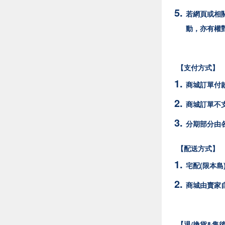
若網頁或相
動，亦有權
【支付方式】
商城訂單付
商城訂單不支
分期部分由
【配送方式】
宅配(限本島
商城由賣家
【退/換貨&售