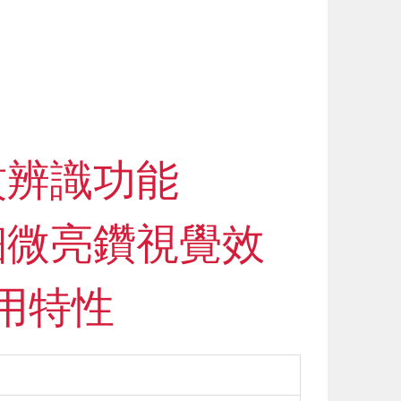
紋辨識功能
細微亮鑽視覺效
用特性