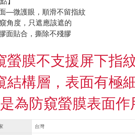
點】
面—微護眼，順滑不留指紋
防窺角度，只遮應該遮的
膠面貼合，撕除不殘膠
防窺螢膜不支援屏下指
防窺結構層，表面有極
是為防窺螢膜表面作
家
台灣