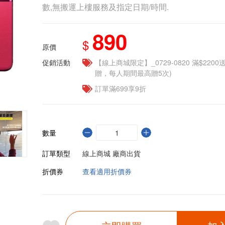
數,無搬運上樓服務及指定日期/時間.
890
$
原價
促銷活動
【線上商城限定】_0729-0820 滿$2200
贈，每人期間最高贈5次)
訂單滿699享9折
數量
訂單類型
線上商城 廠商出貨
折價券
查看適用折價券