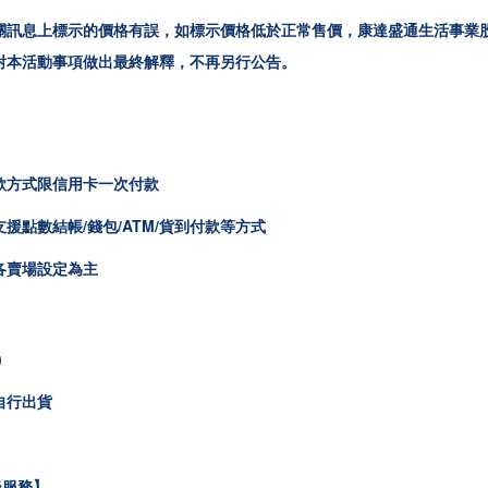
關訊息上標示的價格有誤，如標示價格低於正常售價，康達盛通生活事業
對本活動事項做出最終解釋，不再另行公告。
款方式限
信用卡一次付款
援點數結帳/錢包/ATM/貨到付款等方式
各賣場設定為主
)
自行出貨
後服務】