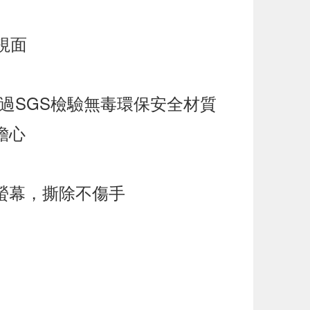
視面
通過SGS檢驗無毒環保安全材質
擔心
螢幕，撕除不傷手