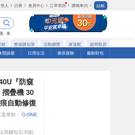
結帳
登入
註冊
會員中心
訂單查詢
購物車(0)
美
米
促銷
整箱購划算
活動總覽
家速配
超商取貨
休閒娛樂
日用生活
傢俱寢飾
服飾鞋包
r 40U『防窺
摺疊機 30
划痕自動修復
逛逛專館：
O-ONE
法用錢包/紅利點