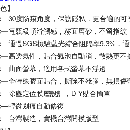
色】
ro—30度防窺角度，保護隱私，更合適的可
ro—電競級順滑觸感，霧面磨砂，不留指紋
ro—通過SGS檢驗藍光綜合阻隔率9.3%，
ro—高透氣性，貼合氣泡自動消，散熱更不
ro—曲面螢幕，適用各式螢幕不浮邊
ro—全特殊膠面貼合，撕除不殘膠，無損傷
ro—除塵定位膜層設計，DIY貼合簡單
ro—輕微划痕自動修復
ro—台灣製造，實機台灣開模版型