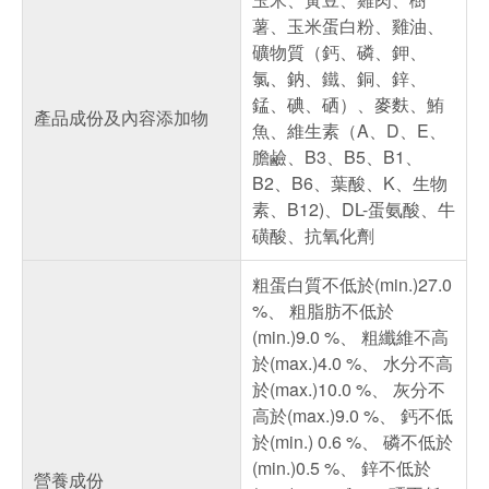
薯、玉米蛋白粉、雞油、
礦物質（鈣、磷、鉀、
氯、鈉、鐵、銅、鋅、
錳、碘、硒）、麥麩、鮪
產品成份及內容添加物
魚、維生素（A、D、E、
膽鹼、B3、B5、B1、
B2、B6、葉酸、K、生物
素、B12)、DL-蛋氨酸、牛
磺酸、抗氧化劑
粗蛋白質不低於(min.)27.0
%、 粗脂肪不低於
(min.)9.0 %、 粗纖維不高
於(max.)4.0 %、 水分不高
於(max.)10.0 %、 灰分不
高於(max.)9.0 %、 鈣不低
於(min.) 0.6 %、 磷不低於
(min.)0.5 %、 鋅不低於
營養成份