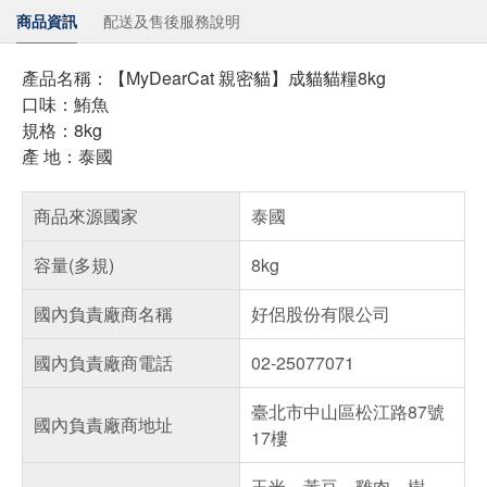
商品資訊
配送及售後服務說明
產品名稱：【MyDearCat 親密貓】成貓貓糧8kg
口味：鮪魚
規格：8kg
產 地：泰國
商品來源國家
泰國
容量(多規)
8kg
國內負責廠商名稱
好侶股份有限公司
國內負責廠商電話
02-25077071
臺北市中山區松江路87號
國內負責廠商地址
17樓
玉米、黃豆、雞肉、樹