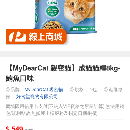
【MyDearCat 親密貓】成貓貓糧8kg-
鮪魚口味
◎品牌：
MyDearCat 親密貓
◎規格： 1包
◎逛逛專
館：
好食堂寵物有限公司
商城限用信用卡支付(不納入VIP資格之累積計算),無法用錢
包/紅利點數,無搬運上樓服務及指定日期/時間.
$
549
$720