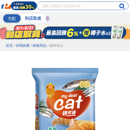
宅配
到店取貨
首頁
/ 休閒娛樂
/ 寵物用品
/ 貓咪食品