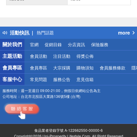
偏遠地區配送
詐騙網頁！請小心！
得獎公告
活動快訊
more
熱門話題
銀行優惠
關於我們
官網
促銷目錄
分店資訊
保險服務
偏遠地區配送
詐騙網頁！請小心！
主題活動
會員活動
注目活動
得獎公佈
會員專區
會員專區
大宗採購
購物須知
會員服務條款
隱
客服中心
常見問題
服務公告
意見信箱
服務時間：
週一至週日 09:00-21:00，例假日依網站公告為主
公司地址：
台北市北投區大業路136號5樓 (台灣)
食品業者登錄字號 A-122662550-00000-6
Copyright©2026 Uni-Prosperity Lifestyle Corp. All Right Reserved