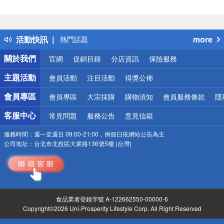
偏遠地區配送
詐騙網頁！請小心！
得獎公告
活動快訊
more
熱門話題
銀行優惠
關於我們
官網
促銷目錄
分店資訊
保險服務
偏遠地區配送
詐騙網頁！請小心！
主題活動
會員活動
注目活動
得獎公佈
會員專區
會員專區
大宗採購
購物須知
會員服務條款
隱
客服中心
常見問題
服務公告
意見信箱
服務時間：
週一至週日 09:00-21:00，例假日依網站公告為主
公司地址：
台北市北投區大業路136號5樓 (台灣)
食品業者登錄字號 A-122662550-00000-6
Copyright©2026 Uni-Prosperity Lifestyle Corp. All Right Reserved