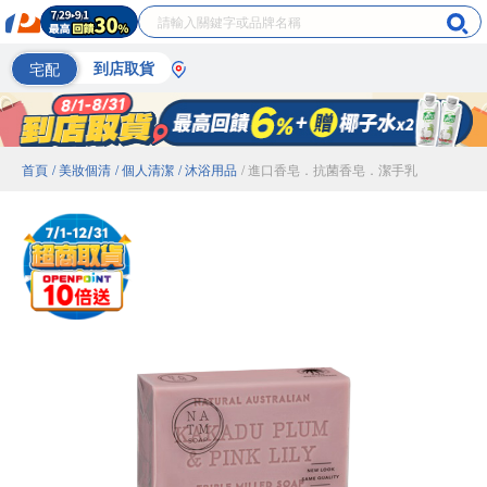
宅配
到店取貨
首頁
/ 美妝個清
/ 個人清潔
/ 沐浴用品
/ 進口香皂．抗菌香皂．潔手乳