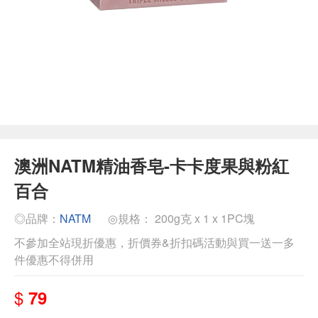
澳洲NATM精油香皂-卡卡度果與粉紅
百合
◎品牌：
NATM
◎規格： 200g克 x 1 x 1PC塊
不參加全站現折優惠，折價券&折扣碼活動與買一送一多
件優惠不得併用
$
79