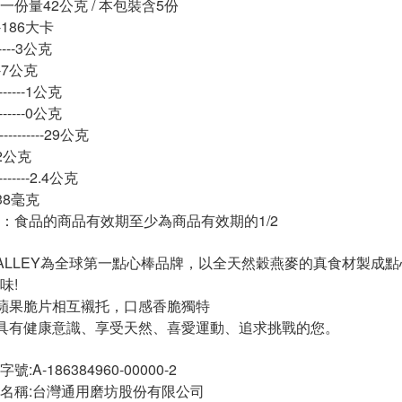
份量42公克 / 本包裝含5份
---186大卡
-----3公克
---7公克
-----1公克
-----0公克
--------29公克
-12公克
------2.4公克
-138毫克
：食品的商品有效期至少為商品有效期的1/2
E VALLEY為全球第一點心棒品牌，以全天然穀燕麥的真食材製
味!
蘋果脆片相互襯托，口感香脆獨特
具有健康意識、享受天然、喜愛運動、追求挑戰的您。
A-186384960-00000-2
名稱:台灣通用磨坊股份有限公司