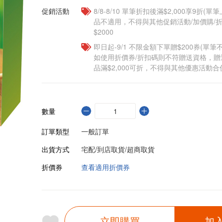
促銷活動
8/8-8/10 單筆折扣後滿$2,000享9折(單
品不適用，不得與其他促銷活動/加價購/折
$2000
即日起-9/1 不限金額下單贈$200券(單
如使用折價券/折扣碼則不符贈送資格，
品滿$2,000可折，不得與其他優惠活動合
數量
訂單類型
一般訂單
出貨方式
宅配/到店取貨/超商取貨
折價券
查看適用折價券
立即購買
加