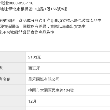
:0800-056-118
地址:新北市板橋區中山路1段156號8樓
與有效期限，商品成分與適用注意事項皆標示於包裝或產品中
頁因拍攝關係，圖檔略有差異，實際以廠商出貨為主
案若有變動敬請參照實際商品為準
210g克
家
西班牙
商名稱
星禾國際有限公司
桃園市大園區民生路104號
12月