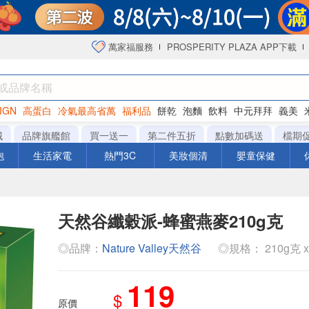
萬家福服務
PROSPERITY PLAZA APP下載
IGN
高蛋白
冷氣最高省萬
福利品
餅乾
泡麵
飲料
中元拜拜
義美
海苔
城
品牌旗艦館
買一送一
第二件五折
點數加碼送
檔期
泡
生活家電
熱門3C
美妝個清
嬰童保健
天然谷纖穀派-蜂蜜燕麥210g克
◎品牌：
Nature Valley天然谷
◎規格： 210g克 x 
119
$
原價