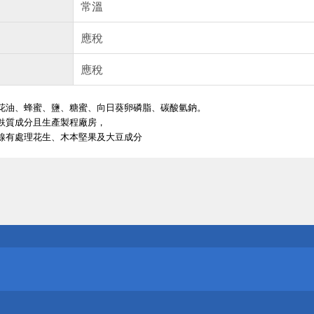
常溫
應稅
應稅
花油、蜂蜜、鹽、糖蜜、向日葵卵磷脂、碳酸氫鈉。
麩質成分且生產製程廠房，
線有處理花生、木本堅果及大豆成分
送
請小心！
送
請小心！