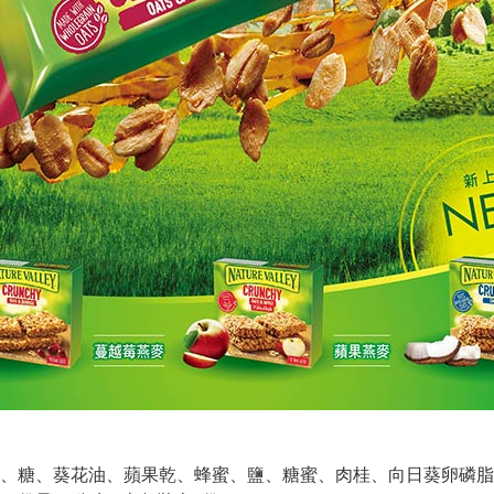
、糖、葵花油、蘋果乾、蜂蜜、鹽、糖蜜、肉桂、向日葵卵磷脂