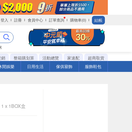
結帳
登入
註冊
會員中心
訂單查詢
購物車(0)
米
促銷
整箱購划算
活動總覽
家速配
超商取貨
休閒娛樂
日用生活
傢俱寢飾
服飾鞋包
1 x 1BOX盒