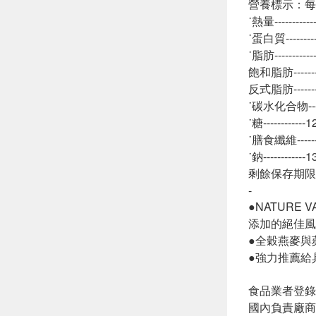
營養標示：每一
˙熱量---------
˙蛋白質-------
˙脂肪---------
飽和脂肪-------
反式脂肪-------
˙碳水化合物----
˙糖-----------
˙膳食纖維------
˙鈉-----------
剩餘保存期限
-
●NATUR
添加的絕佳風
●全穀燕麥與
●強力推薦給
食品業者登錄字號:
國內負責廠商