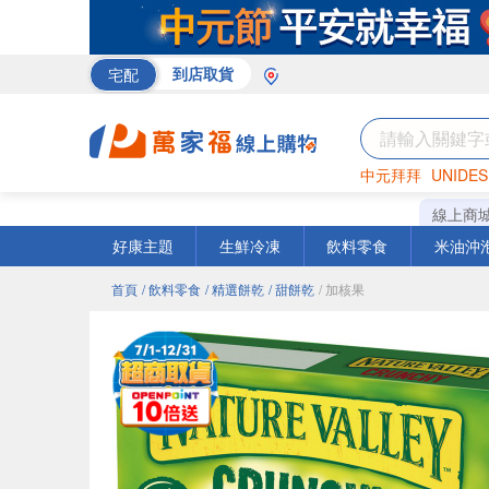
宅配
到店取貨
中元拜拜
UNIDES
巧克力
罐頭
咖啡
線上商
好康主題
生鮮冷凍
飲料零食
米油沖
首頁
/ 飲料零食
/ 精選餅乾
/ 甜餅乾
/ 加核果