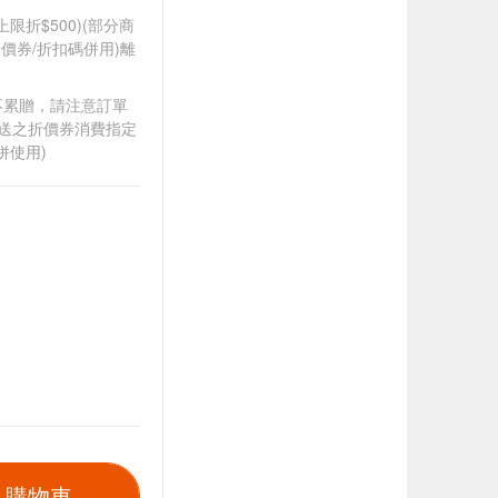
筆上限折$500)(部分商
價券/折扣碼併用)離
筆不累贈，請注意訂單
贈送之折價券消費指定
併使用)
入購物車