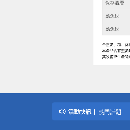
保存溫層
應免稅
應免稅
全燕麥、糖、葵
本產品含有燕麥
其設備或生產管
偏遠地區配
詐騙網頁！
得獎公告
熱門話題
活動快訊
銀行優惠
偏遠地區配
詐騙網頁！