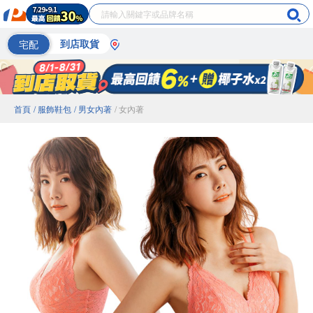
宅配
到店取貨
首頁
/ 服飾鞋包
/ 男女內著
/ 女內著