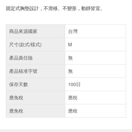
固定式胸墊設計，不滑移、不變形，動靜皆宜。
商品來源國家
台灣
尺寸(款式/樣式)
M
產品責任險
無
產品核准字號
無
保存天數
100日
應免稅
應稅
應免稅
應稅
偏遠地區配送
詐騙網頁！請小心！