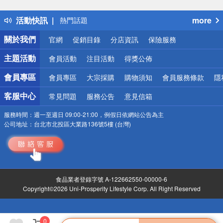
得獎公告
活動快訊
more
熱門話題
銀行優惠
關於我們
官網
促銷目錄
分店資訊
保險服務
偏遠地區配送
詐騙網頁！請小心！
主題活動
會員活動
注目活動
得獎公佈
會員專區
會員專區
大宗採購
購物須知
會員服務條款
隱
客服中心
常見問題
服務公告
意見信箱
服務時間：
週一至週日 09:00-21:00，例假日依網站公告為主
公司地址：
台北市北投區大業路136號5樓 (台灣)
食品業者登錄字號 A-122662550-00000-6
Copyright©2026 Uni-Prosperity Lifestyle Corp. All Right Reserved
0