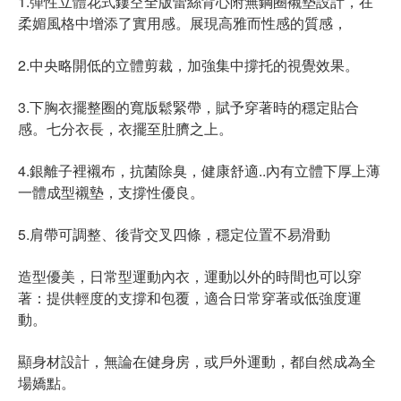
1.彈性立體花式鏤空全版蕾絲背心附無鋼圈襯墊設計，在
柔媚風格中增添了實用感。展現高雅而性感的質感，
2.中央略開低的立體剪裁，加強集中撐托的視覺效果。
3.下胸衣擺整圈的寬版鬆緊帶，賦予穿著時的穩定貼合
感。七分衣長，衣擺至肚臍之上。
4.銀離子裡襯布，抗菌除臭，健康舒適..內有立體下厚上薄
一體成型襯墊，支撐性優良。
5.肩帶可調整、後背交叉四條，穩定位置不易滑動
造型優美，日常型運動內衣，運動以外的時間也可以穿
著：提供輕度的支撐和包覆，適合日常穿著或低強度運
動。
顯身材設計，無論在健身房，或戶外運動，都自然成為全
場嬌點。