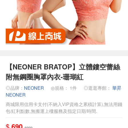
【NEONER BRATOP】立體鏤空蕾絲
附無鋼圈胸罩內衣-珊瑚紅
◎品牌：
NEONER
◎規格： 1件
◎逛逛專館：
華昇
NEONER
商城限用信用卡支付(不納入VIP資格之累積計算),無法用錢
包/紅利點數,無搬運上樓服務及指定日期/時間.
$
690
$990