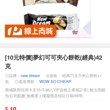
[10元特價]夢幻可可夾心餅乾(經典)42
克
◎品牌：
new dream
◎規格： 經典巧克力夾心餅乾x1
包
◎逛逛專館：
WOW SO CHEAP
商城限用信用卡支付(不納入VIP資格之累積計算),無法用錢
包/紅利點數,無搬運上樓服務及指定日期/時間.
$
10