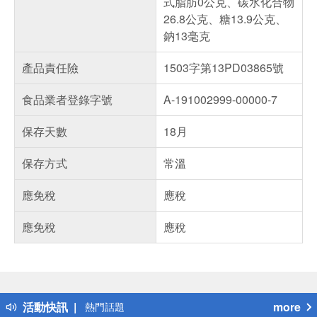
式脂肪0公克、碳水化合物
26.8公克、糖13.9公克、
鈉13毫克
產品責任險
1503字第13PD03865號
食品業者登錄字號
A-191002999-00000-7
保存天數
18月
保存方式
常溫
應免稅
應稅
應免稅
應稅
偏遠地區配送
詐騙網頁！請小心！
得獎公告
活動快訊
more
熱門話題