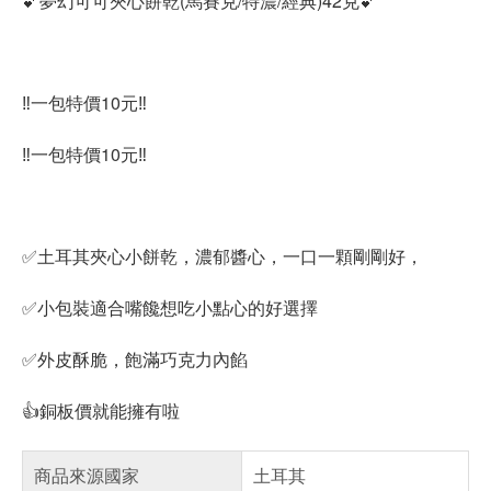
💕夢幻可可夾心餅乾(馬賽克/特濃/經典)42克💕
‼️一包特價10元‼️
‼️一包特價10元‼️
✅土耳其夾心小餅乾，濃郁醬心，一口一顆剛剛好，
✅小包裝適合嘴饞想吃小點心的好選擇
✅外皮酥脆，飽滿巧克力內餡
👍銅板價就能擁有啦
商品來源國家
土耳其