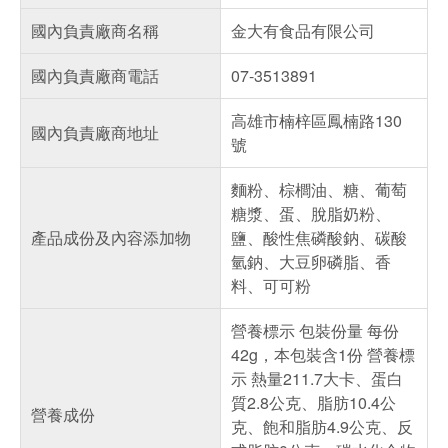
國內負責廠商名稱
金大有食品有限公司
國內負責廠商電話
07-3513891
高雄市楠梓區鳳楠路130
國內負責廠商地址
號
麵粉、棕櫚油、糖、葡萄
糖漿、蛋、脫脂奶粉、
產品成份及內容添加物
鹽、酸性焦磷酸鈉、碳酸
氫鈉、大豆卵磷脂、香
料、可可粉
營養標示 包裝份量 每份
42g，本包裝含1份 營養標
示 熱量211.7大卡、蛋白
質2.8公克、脂肪10.4公
營養成份
克、飽和脂肪4.9公克、反