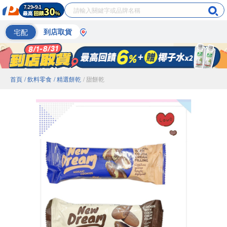
宅配
到店取貨
首頁
/ 飲料零食
/ 精選餅乾
/ 甜餅乾