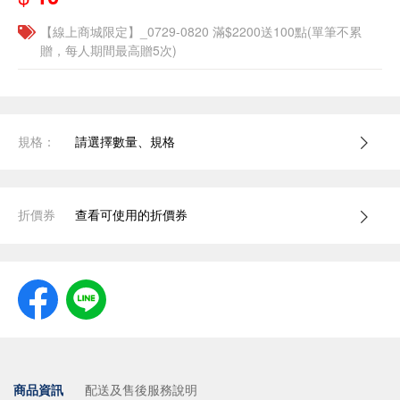
【線上商城限定】_0729-0820 滿$2200送100點(單筆不累
贈，每人期間最高贈5次)
規格：
請選擇數量、規格
折價券
查看可使用的折價券
商品資訊
配送及售後服務說明