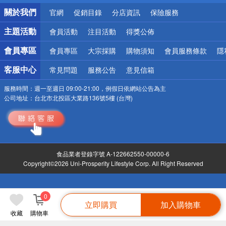
銀行優惠
關於我們
官網
促銷目錄
分店資訊
保險服務
偏遠地區配送
詐騙網頁！請小心！
主題活動
會員活動
注目活動
得獎公佈
會員專區
會員專區
大宗採購
購物須知
會員服務條款
隱
客服中心
常見問題
服務公告
意見信箱
服務時間：
週一至週日 09:00-21:00，例假日依網站公告為主
公司地址：
台北市北投區大業路136號5樓 (台灣)
食品業者登錄字號 A-122662550-00000-6
Copyright©2026 Uni-Prosperity Lifestyle Corp. All Right Reserved
0
立即購買
加入購物車
收藏
購物車