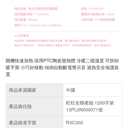
開機快速加熱 採用PTC陶瓷發熱體 冷暖二檔溫度 可拆卸
暖手寶 小巧好移動 傾倒自動斷電警示音 過熱安全保護裝
置
商品來源國家
中國
旺旺友聯產險 1200字第
產品責任險
13PL0N000071號
產品核准字號
R3C302