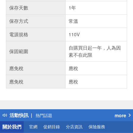
保存天數
1年
保存方式
常溫
電源規格
110V
自購買日起一年，人為因
保固範圍
素不在此限
應免稅
應稅
應免稅
應稅
偏遠地區配送
詐騙網頁！請小心！
得獎公告
活動快訊
more
熱門話題
銀行優惠
關於我們
官網
促銷目錄
分店資訊
保險服務
偏遠地區配送