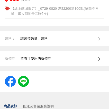
【線上商城限定】_0729-0820 滿$2200送100點(單筆不累
贈，每人期間最高贈5次)
規格：
請選擇數量、規格
折價券
查看可使用的折價券
商品資訊
配送及售後服務說明