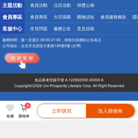
詐騙網頁！請小心！
主題活動
會員活動
注目活動
得獎公佈
會員專區
會員專區
大宗採購
購物須知
會員服務條款
隱
客服中心
常見問題
服務公告
意見信箱
服務時間：
週一至週日 09:00-21:00，例假日依網站公告為主
公司地址：
台北市北投區大業路136號5樓 (台灣)
食品業者登錄字號 A-122662550-00000-6
Copyright©2026 Uni-Prosperity Lifestyle Corp. All Right Reserved
0
立即購買
加入購物車
收藏
購物車