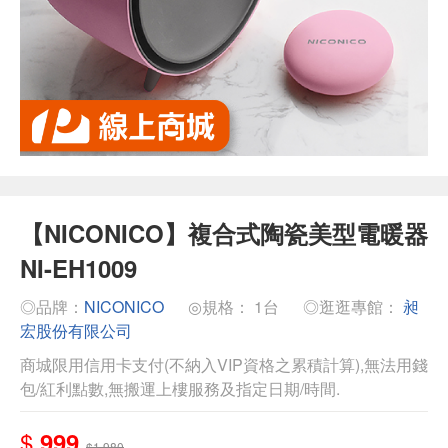
【NICONICO】複合式陶瓷美型電暖器
NI-EH1009
◎品牌：
NICONICO
◎規格： 1台
◎逛逛專館：
昶
宏股份有限公司
商城限用信用卡支付(不納入VIP資格之累積計算),無法用錢
包/紅利點數,無搬運上樓服務及指定日期/時間.
$
999
$1,980