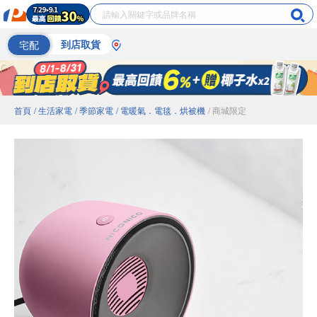
宅配
到店取貨
首頁
/ 生活家電
/ 季節家電
/ 電暖氣．電毯．烘被機
/ 商城限定