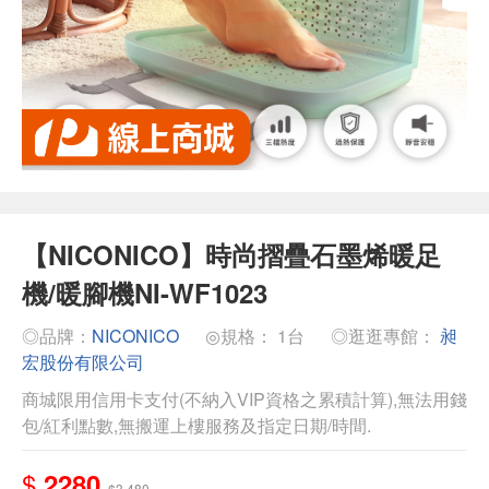
【NICONICO】時尚摺疊石墨烯暖足
機/暖腳機NI-WF1023
◎品牌：
NICONICO
◎規格： 1台
◎逛逛專館：
昶
宏股份有限公司
商城限用信用卡支付(不納入VIP資格之累積計算),無法用錢
包/紅利點數,無搬運上樓服務及指定日期/時間.
$
2280
$3,480