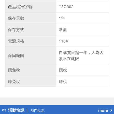
產品核准字號
T3C302
保存天數
1年
保存方式
常溫
電源規格
110V
自購買日起一年，人為因
保固範圍
素不在此限
應免稅
應稅
應免稅
應稅
偏遠地區配送
詐騙網頁！請小心！
得獎公告
活動快訊
more
熱門話題