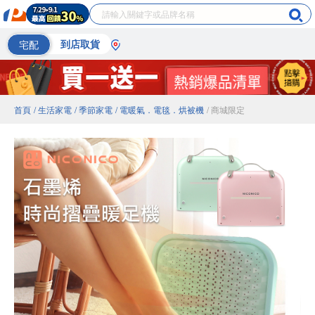
宅配
到店取貨
首頁
/ 生活家電
/ 季節家電
/ 電暖氣．電毯．烘被機
/ 商城限定