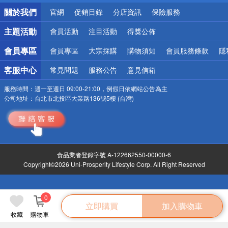
銀行優惠
關於我們
官網
促銷目錄
分店資訊
保險服務
偏遠地區配送
詐騙網頁！請小心！
主題活動
會員活動
注目活動
得獎公佈
會員專區
會員專區
大宗採購
購物須知
會員服務條款
隱
客服中心
常見問題
服務公告
意見信箱
服務時間：
週一至週日 09:00-21:00，例假日依網站公告為主
公司地址：
台北市北投區大業路136號5樓 (台灣)
食品業者登錄字號 A-122662550-00000-6
Copyright©2026 Uni-Prosperity Lifestyle Corp. All Right Reserved
0
立即購買
加入購物車
收藏
購物車