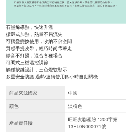
石墨烯導熱，快速升溫
循環式加熱，熱量不易流失
可摺疊變換使用，收納不佔空間
質感手提皮帶，輕巧時尚帶著走
靜音不打擾，適合各種場合
可調式三檔溫控調節
觸碰按鍵設計，三色燈號顯示
多重安全防護:過熱/連續使用四小時自動關機
商品來源國家
中國
顏色
淡粉色
旺旺友聯產險 1200字第
產品責任險
13PL0N000071號