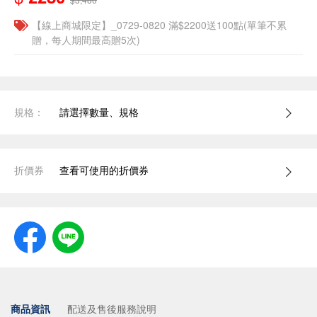
【線上商城限定】_0729-0820 滿$2200送100點(單筆不累
贈，每人期間最高贈5次)
規格：
請選擇數量、規格
折價券
查看可使用的折價券
商品資訊
配送及售後服務說明