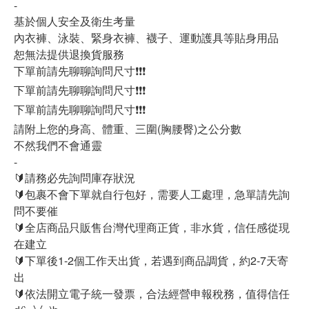
-
基於個人安全及衛生考量
內衣褲、泳裝、緊身衣褲、襪子、運動護具等貼身用品
恕無法提供退換貨服務
下單前請先聊聊詢問尺寸❗❗❗
下單前請先聊聊詢問尺寸❗❗❗
下單前請先聊聊詢問尺寸❗❗❗
請附上您的身高、體重、三圍(胸腰臀)之公分數
不然我們不會通靈
-
🔰請務必先詢問庫存狀況
🔰包裹不會下單就自行包好，需要人工處理，急單請先詢
問不要催
🔰全店商品只販售台灣代理商正貨，非水貨，信任感從現
在建立
🔰下單後1-2個工作天出貨，若遇到商品調貨，約2-7天寄
出
🔰依法開立電子統一發票，合法經營申報稅務，值得信任