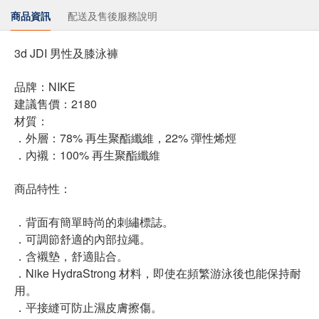
商品資訊
配送及售後服務說明
3d JDI 男性及膝泳褲
品牌：NIKE
建議售價：2180
材質：
．外層：78% 再生聚酯纖維，22% 彈性烯烴
．內襯：100% 再生聚酯纖維
商品特性：
．背面有簡單時尚的刺繡標誌。
．可調節舒適的內部拉繩。
．含襯墊，舒適貼合。
．Nike HydraStrong 材料，即使在頻繁游泳後也能保持耐
用。
．平接縫可防止濕皮膚擦傷。