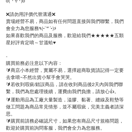
d(`･∀･)b
❌請勿用評價代替溝通❌
賣場經營不易，商品如有任何問題直接與我們聯繫，我們
會全力為您服務٩(◦`꒳´◦)۶
如果喜歡我們的商品及服務，歡迎給我們★★★★★五顆
星好評肯定唷～甘溫蛤♥
-
購買前務必注意以下內容：
🔰商店小本經營，實屬不易，選擇超商取貨請記得一定要
去拿唷~不然出貨小幫手會哭哭。
🔰若收到瑕疵/錯誤商品，請在收到商品後2天內與我們聯
繫，我們為您處理後續，運費由我們負擔，請放心👍。
🔰運動用品為工廠大量製造，溢膠、黏著、縫線及鞋墊等
做工問題為商品常見情形，並不屬瑕疵，完美主義者請深
思。
🔰購買前請務必確認尺寸，如果您有商品尺寸規格問題，
歡迎於購買前詢問客服，我們會全力為您服務。