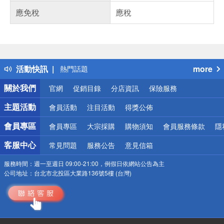
應免稅
應稅
偏遠地區配送
詐騙網頁！請小心！
得獎公告
活動快訊
more
熱門話題
銀行優惠
關於我們
官網
促銷目錄
分店資訊
保險服務
偏遠地區配送
詐騙網頁！請小心！
主題活動
會員活動
注目活動
得獎公佈
會員專區
會員專區
大宗採購
購物須知
會員服務條款
隱
客服中心
常見問題
服務公告
意見信箱
服務時間：
週一至週日 09:00-21:00，例假日依網站公告為主
公司地址：
台北市北投區大業路136號5樓 (台灣)