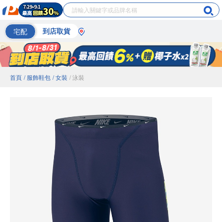
宅配
到店取貨
首頁
/ 服飾鞋包
/ 女裝
/ 泳裝