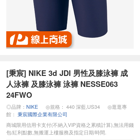
[秉宸] NIKE 3d JDI 男性及膝泳褲 成
人泳褲 及膝泳褲 泳褲 NESSE063
24FWO
◎品牌：
NIKE
◎規格： 440 深藍,US34
◎逛逛專
館：
秉宸國際企業有限公司
商城限用信用卡支付(不納入VIP資格之累積計算),無法用錢
包/紅利點數,無搬運上樓服務及指定日期/時間.