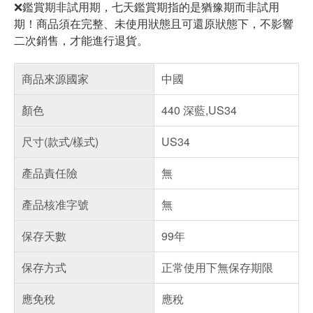
❌鑑賞期非試用期，七天鑑賞期指的是猶豫期而非試用
期！商品須在完整、未使用狀態且可還原狀態下，不影響
二次銷售，才能進行退貨。
商品來源國家
中國
顏色
440 深藍,US34
尺寸(款式/樣式)
US34
產品責任險
無
產品核准字號
無
保存天數
99年
保存方式
正常使用下無保存期限
應免稅
應稅