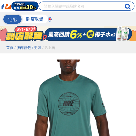
宅配
到店取貨
首頁
/ 服飾鞋包
/ 男裝
/ 男上著