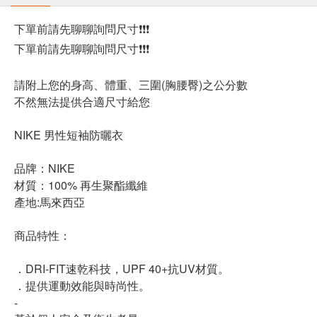
下單前請先聊聊詢問尺寸❗❗❗
下單前請先聊聊詢問尺寸❗❗❗
請附上您的身高、體重、三圍(胸腰臀)之公分數
不然無法提供合適尺寸給您
NIKE 男性短袖防曬衣
品牌：NIKE
材質：100% 再生聚酯纖維
產地:馬來西亞
商品特性：
．DRI-FIT速乾科技，UPF 40+抗UV材質。
．提供運動效能與時尚性。
-