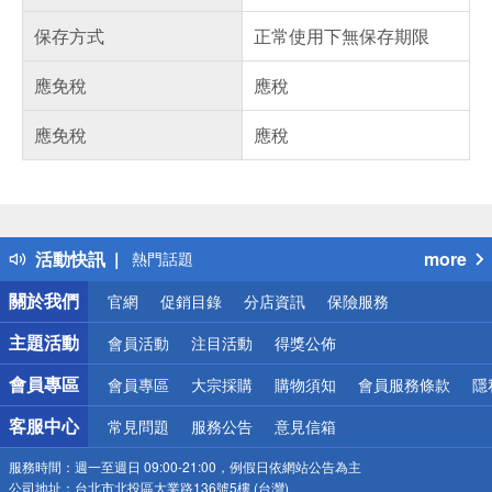
保存方式
正常使用下無保存期限
應免稅
應稅
應免稅
應稅
偏遠地區配送
詐騙網頁！請小心！
得獎公告
活動快訊
more
熱門話題
銀行優惠
關於我們
官網
促銷目錄
分店資訊
保險服務
偏遠地區配送
詐騙網頁！請小心！
主題活動
會員活動
注目活動
得獎公佈
會員專區
會員專區
大宗採購
購物須知
會員服務條款
隱
客服中心
常見問題
服務公告
意見信箱
服務時間：
週一至週日 09:00-21:00，例假日依網站公告為主
公司地址：
台北市北投區大業路136號5樓 (台灣)