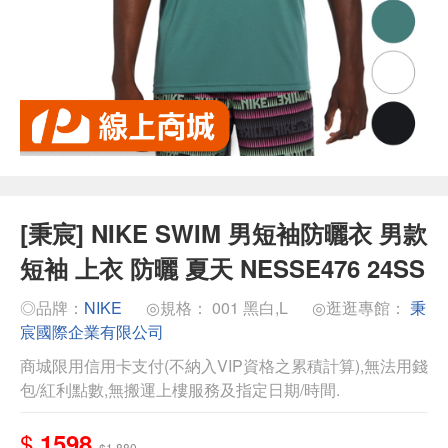
[秉宸] NIKE SWIM 男短袖防曬衣 男款
短袖 上衣 防曬 夏天 NESSE476 24SS
◎品牌：
NIKE
◎規格： 001 黑白,L
◎逛逛專館：
秉
宸國際企業有限公司
商城限用信用卡支付(不納入VIP資格之累積計算),無法用錢
包/紅利點數,無搬運上樓服務及指定日期/時間.
$
1598
$1,880