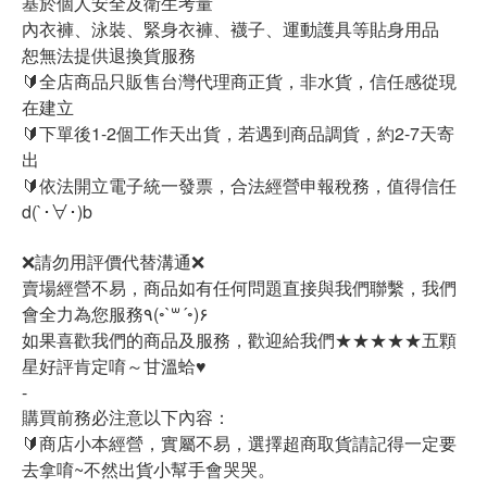
基於個人安全及衛生考量
內衣褲、泳裝、緊身衣褲、襪子、運動護具等貼身用品
恕無法提供退換貨服務
🔰全店商品只販售台灣代理商正貨，非水貨，信任感從現
在建立
🔰下單後1-2個工作天出貨，若遇到商品調貨，約2-7天寄
出
🔰依法開立電子統一發票，合法經營申報稅務，值得信任
d(`･∀･)b
❌請勿用評價代替溝通❌
賣場經營不易，商品如有任何問題直接與我們聯繫，我們
會全力為您服務٩(◦`꒳´◦)۶
如果喜歡我們的商品及服務，歡迎給我們★★★★★五顆
星好評肯定唷～甘溫蛤♥
-
購買前務必注意以下內容：
🔰商店小本經營，實屬不易，選擇超商取貨請記得一定要
去拿唷~不然出貨小幫手會哭哭。