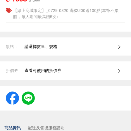
【線上商城限定】_0729-0820 滿$2200送100點(單筆不累
贈，每人期間最高贈5次)
規格：
請選擇數量、規格
折價券
查看可使用的折價券
商品資訊
配送及售後服務說明