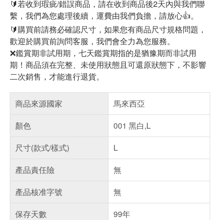
🔰若收到瑕疵/錯誤商品，請在收到商品後2天內與我們聯
繫，我們為您處理後續，運費由我們負擔，請放心👍。
🔰購買前請務必確認尺寸，如果您有商品尺寸規格問題，
歡迎於購買前詢問客服，我們會全力為您服務。
❌鑑賞期非試用期，七天鑑賞期指的是猶豫期而非試用
期！商品須在完整、未使用狀態且可還原狀態下，不影響
二次銷售，才能進行退貨。
商品來源國家
馬來西亞
顏色
001 黑白,L
尺寸(款式/樣式)
L
產品責任險
無
產品核准字號
無
保存天數
99年