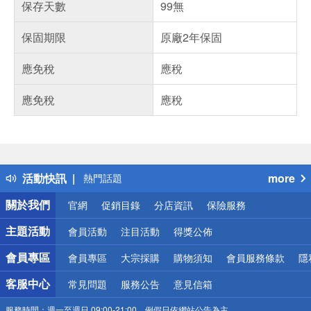
保存天數
99無
保固期限
原廠2年保固
應免稅
應稅
應免稅
應稅
偏遠地區配送
詐騙網頁！請小心！
得獎公告
活動快訊
more
熱門話題
銀行優惠
關於我們
官網
促銷目錄
分店資訊
保險服務
偏遠地區配送
詐騙網頁！請小心！
主題活動
會員活動
注目活動
得獎公佈
會員專區
會員專區
大宗採購
購物須知
會員服務條款
隱
客服中心
常見問題
服務公告
意見信箱
服務時間：
週一至週日 09:00-21:00，例假日依網站公告為主