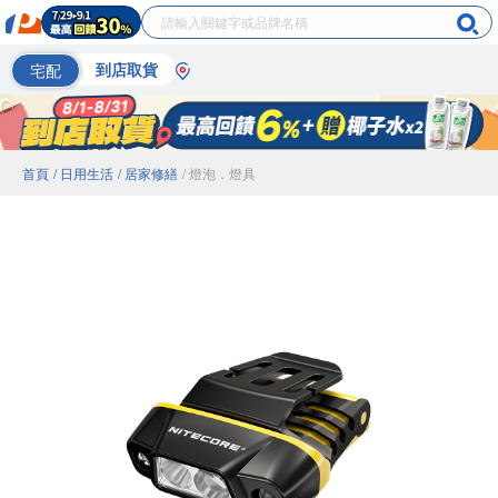
宅配
到店取貨
首頁
/ 日用生活
/ 居家修繕
/ 燈泡．燈具