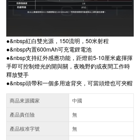
●&nbsp紅白雙光源，150流明，50米射程
●&nbsp內置600mAh可充電鋰電池
●&nbsp支持紅外感應功能，距燈前5-10厘米處揮揮
手即可控制燈光的開與關，夜晚野釣或夜間工作時
釋放雙手
●&nbsp頭帶和一個多用途背夾，可當頭燈也可夾帽
商品來源國家
中國
產品責任險
無
產品核准字號
無