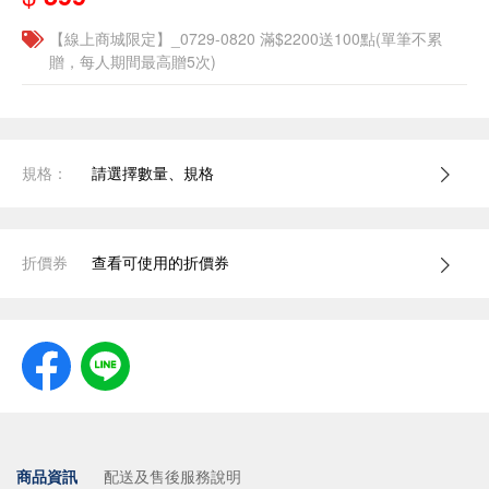
【線上商城限定】_0729-0820 滿$2200送100點(單筆不累
贈，每人期間最高贈5次)
規格：
請選擇數量、規格
折價券
查看可使用的折價券
商品資訊
配送及售後服務說明