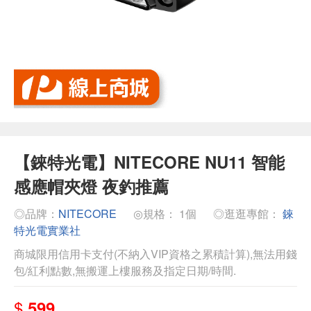
【錸特光電】NITECORE NU11 智能
感應帽夾燈 夜釣推薦
◎品牌：
NITECORE
◎規格： 1個
◎逛逛專館：
錸
特光電實業社
商城限用信用卡支付(不納入VIP資格之累積計算),無法用錢
包/紅利點數,無搬運上樓服務及指定日期/時間.
$
599