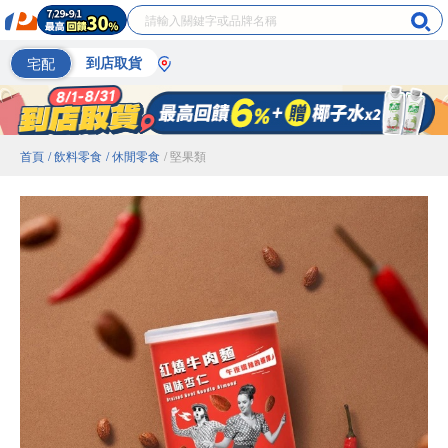
宅配
到店取貨
首頁
/ 飲料零食
/ 休閒零食
/ 堅果類