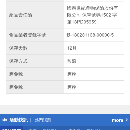
國泰世紀產物保險股份有
產品責任險
限公司 保單號碼1502 字
第13PD05959
食品業者登錄字號
B-180231138-00000-5
保存天數
12月
保存方式
常溫
應免稅
應稅
應免稅
應稅
偏遠地區配送
詐騙網頁！請小心！
得獎公告
活動快訊
more
熱門話題
銀行優惠