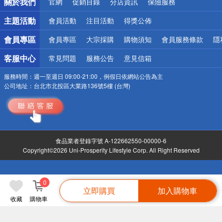
關於我們
官網
促銷目錄
分店資訊
保險服務
偏遠地區配送
詐騙網頁！請小心！
主題活動
會員活動
注目活動
得獎公佈
會員專區
會員專區
大宗採購
購物須知
會員服務條款
隱
客服中心
常見問題
服務公告
意見信箱
服務時間：
週一至週日 09:00-21:00，例假日依網站公告為主
公司地址：
台北市北投區大業路136號5樓 (台灣)
食品業者登錄字號 A-122662550-00000-6
Copyright©2026 Uni-Prosperity Lifestyle Corp. All Right Reserved
0
立即購買
加入購物車
收藏
購物車