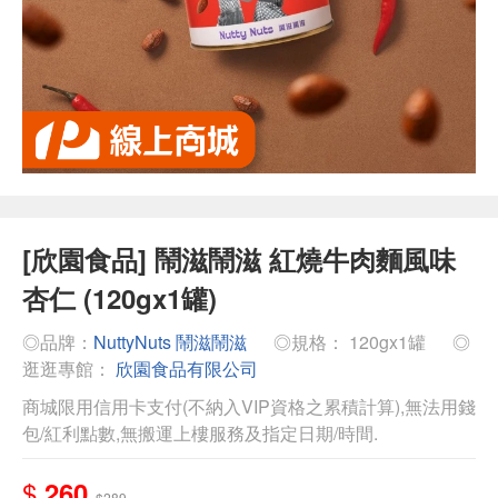
[欣園食品] 鬧滋鬧滋 紅燒牛肉麵風味
杏仁 (120gx1罐)
◎品牌：
NuttyNuts 鬧滋鬧滋
◎規格： 120gx1罐
◎
逛逛專館：
欣園食品有限公司
商城限用信用卡支付(不納入VIP資格之累積計算),無法用錢
包/紅利點數,無搬運上樓服務及指定日期/時間.
$
260
$289