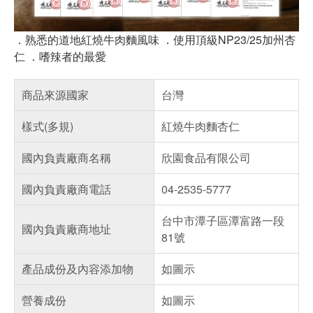
．熟悉的道地紅燒牛肉麵風味 ．使用頂級NP23/25加州杏
仁 ．嗜辣者的最愛
商品來源國家
台灣
樣式(多規)
紅燒牛肉麵杏仁
國內負責廠商名稱
欣園食品有限公司
國內負責廠商電話
04-2535-5777
台中市潭子區潭富路一段
國內負責廠商地址
81號
產品成份及內容添加物
如圖示
營養成份
如圖示