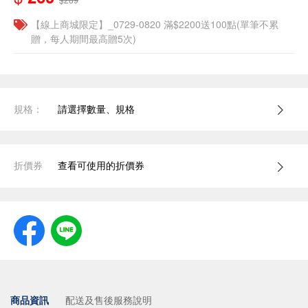
【線上商城限定】_0729-0820 滿$2200送100點(單筆不累
贈，每人期間最高贈5次)
規格：
請選擇數量、規格
折價券
查看可使用的折價券
商品資訊
配送及售後服務說明