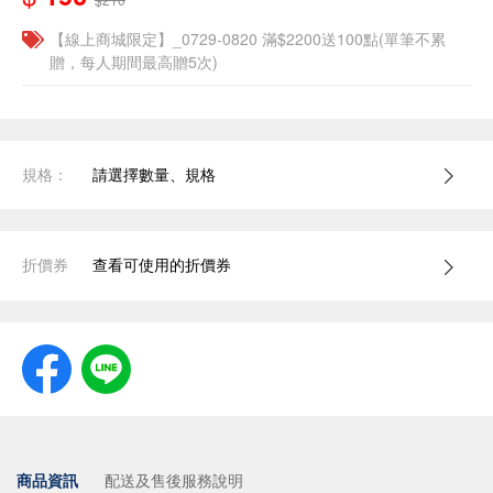
【線上商城限定】_0729-0820 滿$2200送100點(單筆不累
贈，每人期間最高贈5次)
規格：
請選擇數量、規格
折價券
查看可使用的折價券
商品資訊
配送及售後服務說明