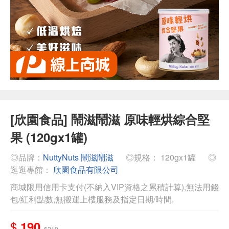
[欣園食品] 鬧滋鬧滋 原味輕烘綜合堅
果 (120gx1罐)
◎品牌：
NuttyNuts 鬧滋鬧滋
◎規格： 120gx1罐
◎
逛逛專館：
欣園食品有限公司
商城限用信用卡支付(不納入VIP資格之累積計算),無法用錢
包/紅利點數,無搬運上樓服務及指定日期/時間.
$
190
$210