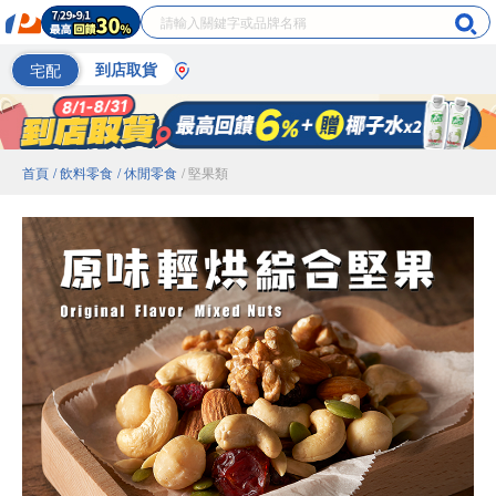
宅配
到店取貨
首頁
/ 飲料零食
/ 休閒零食
/ 堅果類