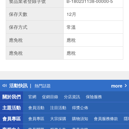
食品業者登錄字號
B-180231138-00000-5
保存天數
12月
保存方式
常溫
應免稅
應稅
應免稅
應稅
偏遠地區配送
詐騙網頁！請小心！
得獎公告
熱門話題
活動快訊
more
銀行優惠
偏遠地區配送
關於我們
官網
促銷目錄
分店資訊
保險服務
詐騙網頁！請小心！
主題活動
會員活動
注目活動
得獎公佈
會員專區
會員專區
大宗採購
購物須知
會員服務條款
隱