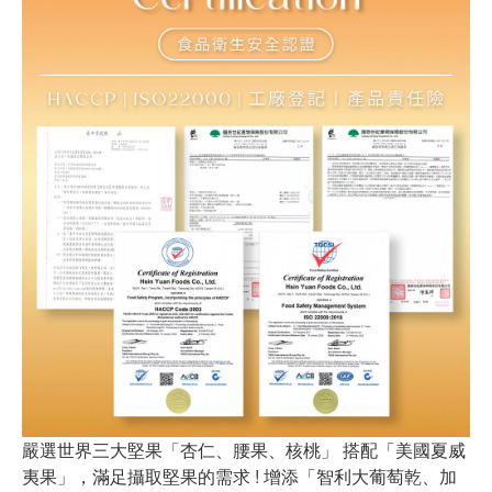
嚴選世界三大堅果「杏仁、腰果、核桃」 搭配「美國夏威
夷果」，滿足攝取堅果的需求 ! 增添「智利大葡萄乾、加