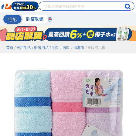
宅配
到店取貨
首頁
/ 日用生活
/ 衛浴用品
/ 毛巾．浴巾．海灘巾
/ 量販包毛巾