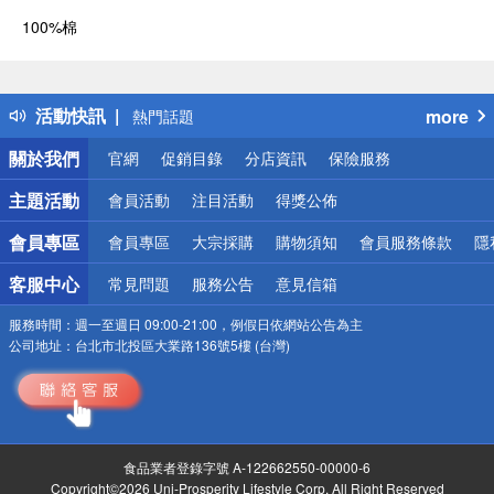
100%棉
偏遠地區配送
詐騙網頁！請小心！
得獎公告
活動快訊
more
熱門話題
銀行優惠
關於我們
官網
促銷目錄
分店資訊
保險服務
偏遠地區配送
詐騙網頁！請小心！
主題活動
會員活動
注目活動
得獎公佈
會員專區
會員專區
大宗採購
購物須知
會員服務條款
隱
客服中心
常見問題
服務公告
意見信箱
服務時間：
週一至週日 09:00-21:00，例假日依網站公告為主
公司地址：
台北市北投區大業路136號5樓 (台灣)
食品業者登錄字號 A-122662550-00000-6
Copyright©2026 Uni-Prosperity Lifestyle Corp. All Right Reserved