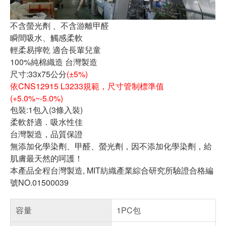
不含螢光劑 、不含游離甲醛
瞬間吸水、觸感柔軟
輕柔易擰乾 適合長輩兒童
100%純棉織造 台灣製造
尺寸:33x75公分
(±5%)
依CNS12915 L3233規範，尺寸管制標準值
(+5.0%~-5.0%)
包裝:1包入(3條入裝)
柔軟舒適．吸水性佳
台灣製造，品質保證
無添加化學染劑、甲醛、螢光劑，因不添加化學染劑，給
肌膚最天然的呵護！
本產品全程台灣製造, MIT紡織產業綜合研究所驗證合格編
號NO.01500039
容量
1PC包