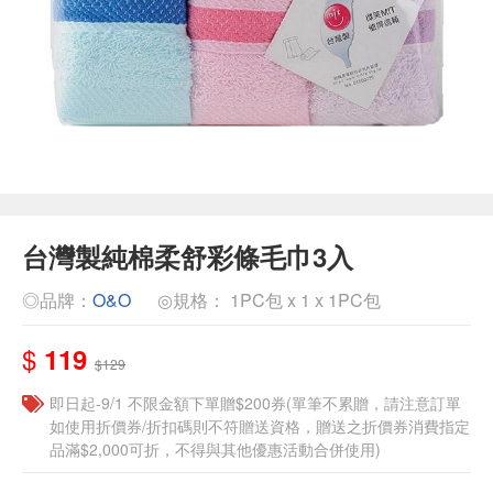
台灣製純棉柔舒彩條毛巾3入
◎品牌：
O&O
◎規格： 1PC包 x 1 x 1PC包
$
119
$129
即日起-9/1 不限金額下單贈$200券(單筆不累贈，請注意訂單
如使用折價券/折扣碼則不符贈送資格，贈送之折價券消費指定
品滿$2,000可折，不得與其他優惠活動合併使用)