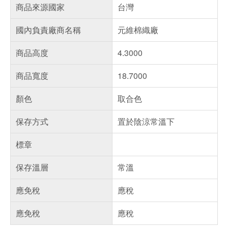
商品來源國家
台灣
國內負責廠商名稱
元維棉織廠
商品高度
4.3000
商品寬度
18.7000
顏色
取合色
保存方式
置於陰涼常溫下
標章
保存溫層
常溫
應免稅
應稅
應免稅
應稅