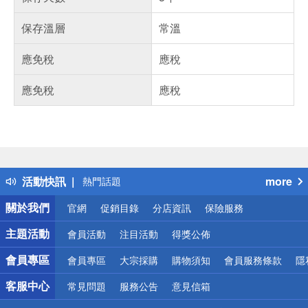
保存溫層
常溫
應免稅
應稅
應免稅
應稅
偏遠地區配送
詐騙網頁！請小心！
得獎公告
活動快訊
more
熱門話題
銀行優惠
關於我們
官網
促銷目錄
分店資訊
保險服務
偏遠地區配送
詐騙網頁！請小心！
主題活動
會員活動
注目活動
得獎公佈
會員專區
會員專區
大宗採購
購物須知
會員服務條款
隱
客服中心
常見問題
服務公告
意見信箱