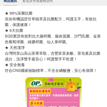
商品資訊
配送及售後服務說明
★ 99%深層抗菌
添加有機認證甘草植萃及抗菌配方，呵護玉手，有效抗
菌，保護健康！
★ 6大抗菌
SGS實證有效對抗大腸桿菌、腸炎弧菌、沙門氏菌、金黃
色葡萄球菌、綠膿桿菌、仙人掌桿菌。
★ 天然潔淨
台灣阿里山高山茶菁萃取，含豐富茶多酚、茶皂素及抗菌
成分，洗淨雙手最安心！呵護雙手不乾澀！
★ 安全無毒
符合CNS國家檢驗標準，不含全磷酸鹽，安心有保障！