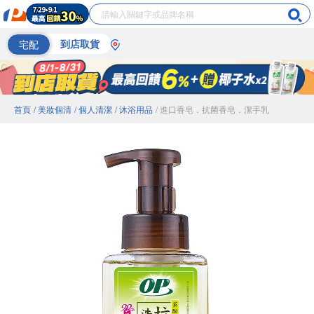
宅配
到店取貨
首頁
/ 美妝個清
/ 個人清潔
/ 沐浴用品
/ 進口香皂．抗菌香皂．潔手乳