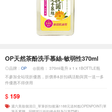
OP天然茶酚洗手慕絲-敏弱性370ml
◎品牌：
OP
◎規格： 370ml毫升 x 1 x 1BOTTLE瓶
不參加全站現折優惠，折價券&折扣碼活動與買一送一多
件優惠不得併用
$
159
週六美妝個清日_單筆折扣後滿1188元送80點OPENPOINT(單
筆不累贈，回饋皆以折扣後金額為計算門檻)