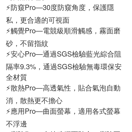
⚡防窺Pro—30度防窺角度，保護隱
私，更合適的可視面
⚡觸覺Pro—電競級順滑觸感，霧面磨
砂，不留指紋
⚡安心Pro—通過SGS檢驗藍光綜合阻
隔率9.3%，通過SGS檢驗無毒環保安
全材質
⚡散熱Pro—高透氣性，貼合氣泡自動
消，散熱更不擔心
⚡應用Pro—曲面螢幕，適用各式螢幕
不浮邊