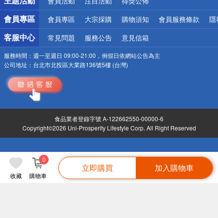
主題活動
會員活動
注目活動
得獎公佈
會員專區
會員專區
大宗採購
購物須知
會員服務條款
隱
客服中心
常見問題
服務公告
意見信箱
服務時間：
週一至週日 09:00-21:00，例假日依網站公告為主
公司地址：
台北市北投區大業路136號5樓 (台灣)
食品業者登錄字號 A-122662550-00000-6
Copyright©2026 Uni-Prosperity Lifestyle Corp. All Right Reserved
0
立即購買
加入購物車
收藏
購物車