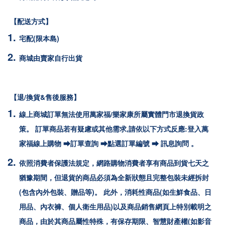
【配送方式】
宅配(限本島)
商城由賣家自行出貨
【退/換貨&售後服務】
線上商城訂單無法使用萬家福/樂家康所屬實體門市退換貨政
策。 訂單商品若有疑慮或其他需求,請依以下方式反應:登入萬
家福線上購物 ⮕訂單查詢 ⮕點選訂單編號 ⮕ 訊息詢問 。
依照消費者保護法規定，網路購物消費者享有商品到貨七天之
猶豫期間，但退貨的商品必須為全新狀態且完整包裝未經拆封
(包含內外包裝、贈品等)。 此外，消耗性商品(如生鮮食品、日
用品、內衣褲、個人衛生用品)以及商品銷售網頁上特別載明之
商品，由於其商品屬性特殊，有保存期限、智慧財產權(如影音