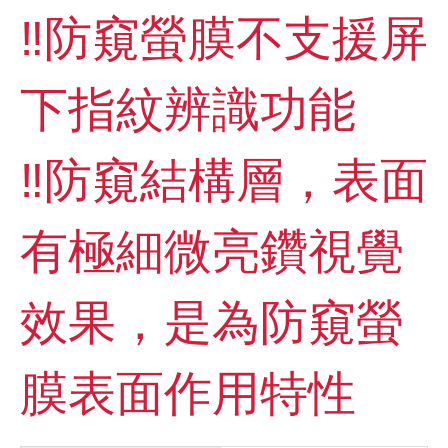
‼️防窺螢膜不支援屏
下指紋辨識功能
‼️防窺結構層，表面
有極細微亮鑽視覺
效果，是為防窺螢
膜表面作用特性