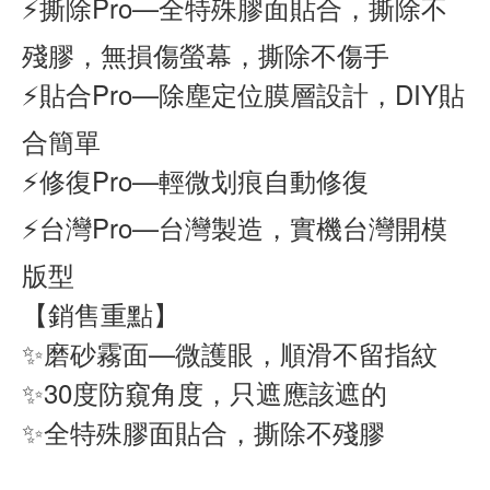
⚡撕除Pro—全特殊膠面貼合，撕除不
殘膠，無損傷螢幕，撕除不傷手
⚡貼合Pro—除塵定位膜層設計，DIY貼
合簡單
⚡修復Pro—輕微划痕自動修復
⚡台灣Pro—台灣製造，實機台灣開模
版型
【銷售重點】
✨磨砂霧面—微護眼，順滑不留指紋
✨30度防窺角度，只遮應該遮的
✨全特殊膠面貼合，撕除不殘膠