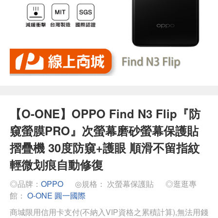
【O-ONE】OPPO Find N3 Flip『防
窺螢膜PRO』次螢幕磨砂螢幕保護貼
摺疊機 30度防窺+護眼 順滑不留指紋
輕微划痕自動修復
◎品牌：
OPPO
◎規格： 次螢幕保護貼
◎逛逛專
館：
O-ONE 圓一國際
商城限用信用卡支付(不納入VIP資格之累積計算),無法用錢