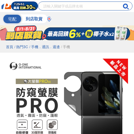
宅配
到店取貨
首頁
/ 熱門3C
/ 手機．通訊．週邊
/ 手機