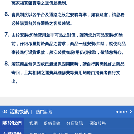
萬家福
實體賣場之退價差機制。
會員制度以各平台及通路之設定規範為準，如有疑慮，請您務
必於購買前與各通路之客服確認。
由於安裝/卸除費用並非商品之對價，謹請您於商品安裝/卸除
前，仔細考量對於商品之需求，商品一經安裝/卸除，縱使商品
事後進行退貨退款，然安裝費/卸除用仍須收取，敬請您留心。
若該商品無保固或已超過保固期間時，請自行將需維修之商品
寄回，且其相關之運費與維修費等費用均應由消費者自行支
出。
偏遠地區配送
詐騙網頁！請小心！
得獎公告
活動快訊
more
熱門話題
銀行優惠
關於我們
官網
促銷目錄
分店資訊
保險服務
偏遠地區配送
詐騙網頁！請小心！