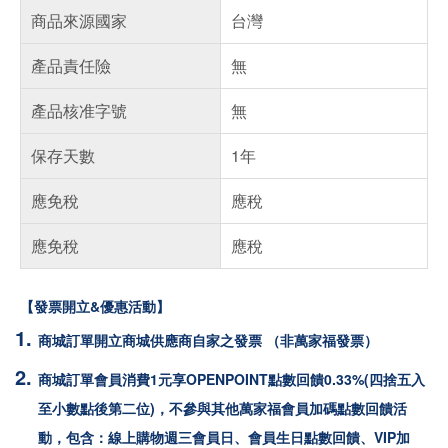
商品來源國家
台灣
產品責任險
無
產品核准字號
無
保存天數
1年
應免稅
應稅
應免稅
應稅
【發票開立&優惠活動】
商城訂單開立商城供應商自家之發票 （非萬家福發票）
商城訂單會員消費1元享OPENPOINT點數回饋0.33%(四捨五入
至小數點後第二位)，不參與其他萬家福會員加碼點數回饋活
動，包含：線上購物週三會員日、會員生日點數回饋、VIP加