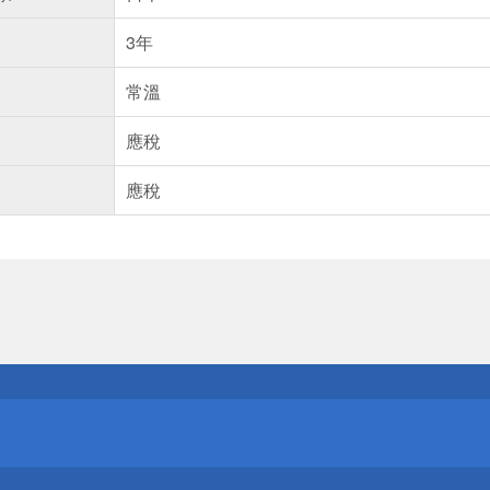
3年
常溫
應稅
應稅
送
請小心！