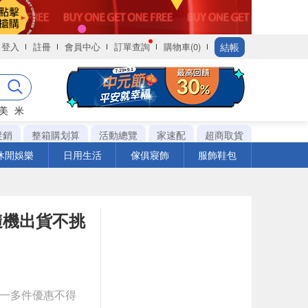
結帳
登入
註冊
會員中心
訂單查詢
購物車(0)
美
米
促銷
整箱購划算
活動總覽
家速配
超商取貨
休閒娛樂
日用生活
傢俱寢飾
服飾鞋包
*隨機出貨不挑
送一多件優惠不得