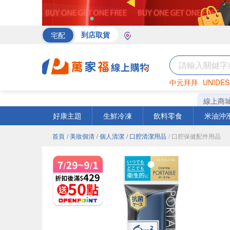
宅配
到店取貨
中元拜拜
UNIDES
海苔
巧克力
罐頭
線上商
好康主題
生鮮冷凍
飲料零食
米油沖
首頁
/ 美妝個清
/ 個人清潔
/ 口腔清潔用品
/ 口腔保健配件用品