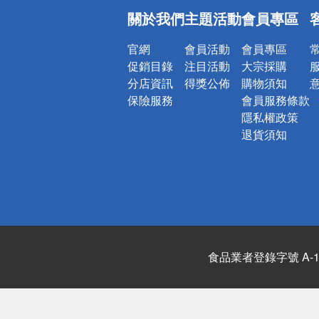
偏遠地區配
關於我們
主題活動
會員專區
詐騙網頁！
官網
會員活動
會員專區
促銷目錄
注目活動
大宗採購
分店資訊
得獎公佈
購物須知
保險服務
會員服務條款
隱私權政策
退貨須知
食品業者登錄字號 A-122