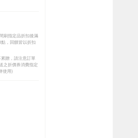
).牙間刷指定品折扣後滿
100點，回饋皆以折扣
筆不累贈，請注意訂單
贈送之折價券消費指定
併使用)