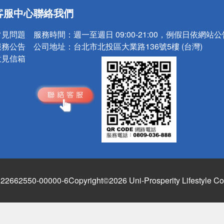
送
客服中心
聯絡我們
請小心！
常見問題
服務時間：
週一至週日 09:00-21:00，例假日依網站
服務公告
公司地址：
台北市北投區大業路136號5樓 (台灣)
意見信箱
662550-00000-6
Copyright©2026 Uni-Prosperity Lifestyle Co