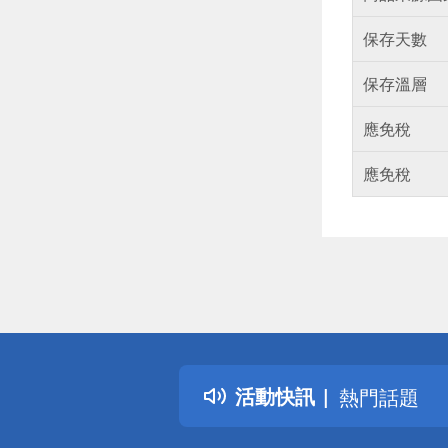
保存天數
保存溫層
應免稅
應免稅
偏遠地區配
詐騙網頁！
得獎公告
活動快訊
熱門話題
銀行優惠