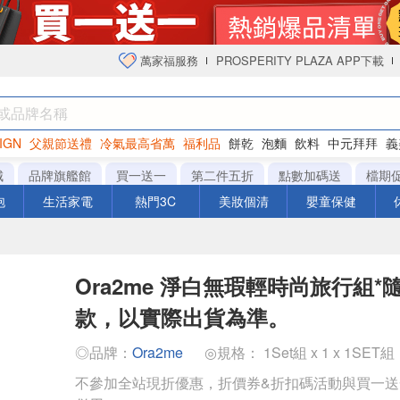
萬家福服務
PROSPERITY PLAZA APP下載
IGN
父親節送禮
冷氣最高省萬
福利品
餅乾
泡麵
飲料
中元拜拜
義
衛生紙
城
品牌旗艦館
買一送一
第二件五折
點數加碼送
檔期
泡
生活家電
熱門3C
美妝個清
嬰童保健
Ora2me 淨白無瑕輕時尚旅行組
款，以實際出貨為準。
◎品牌：
Ora2me
◎規格： 1Set組 x 1 x 1SET組
不參加全站現折優惠，折價券&折扣碼活動與買一