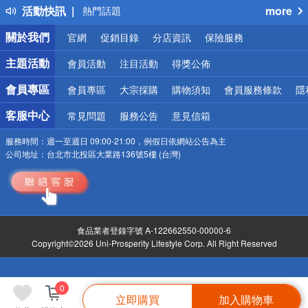
活動快訊
more
銀行優惠
偏遠地區配送
關於我們
官網
促銷目錄
分店資訊
保險服務
詐騙網頁！請小心！
主題活動
會員活動
注目活動
得獎公佈
會員專區
會員專區
大宗採購
購物須知
會員服務條款
隱
客服中心
常見問題
服務公告
意見信箱
服務時間：
週一至週日 09:00-21:00，例假日依網站公告為主
公司地址：
台北市北投區大業路136號5樓 (台灣)
食品業者登錄字號 A-122662550-00000-6
Copyright©2026 Uni-Prosperity Lifestyle Corp. All Right Reserved
0
立即購買
加入購物車