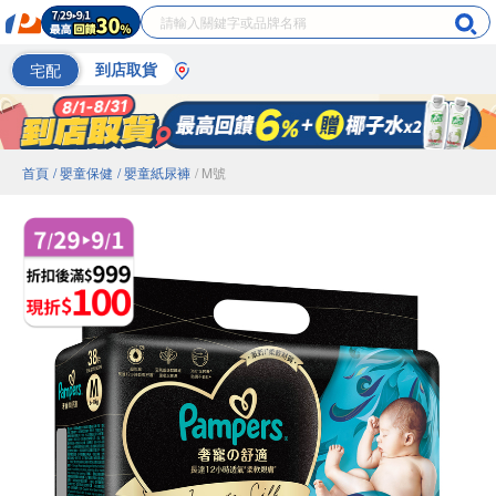
宅配
到店取貨
首頁
/ 嬰童保健
/ 嬰童紙尿褲
/ M號