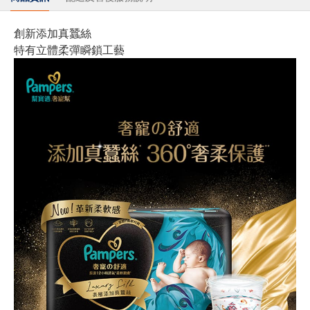
創新添加真蠶絲
特有立體柔彈瞬鎖工藝