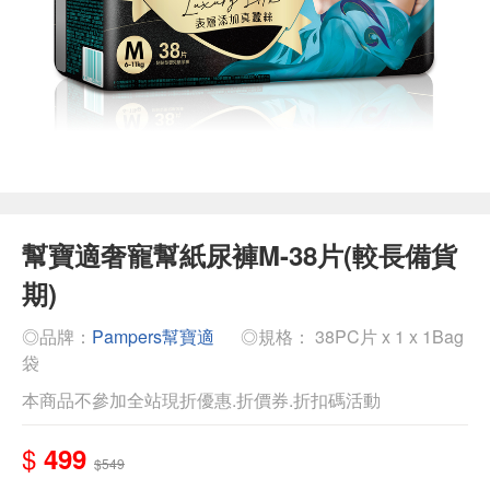
幫寶適奢寵幫紙尿褲M-38片(較長備貨
期)
◎品牌：
Pampers幫寶適
◎規格： 38PC片 x 1 x 1Bag
袋
本商品不參加全站現折優惠.折價券.折扣碼活動
$
499
$549