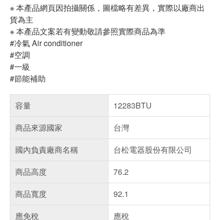
※ 本產品網頁因拍攝關係，圖檔略有差異，實際以廠商出
貨為主
※ 本產品文案若有變動敬請參照實際商品為準
#冷氣 Air conditioner
#空調
#一級
#節能補助
容量
12283BTU
商品來源國家
台灣
國內負責廠商名稱
台松電器股份有限公司
商品高度
76.2
商品寬度
92.1
應免稅
應稅