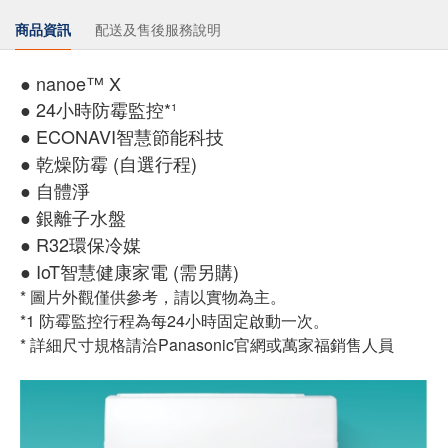
商品資訊
配送及售後服務說明
● nanoe™ X
● 24小時防霉監控*¹
● ECONAVI智慧節能科技
● 乾燥防霉 (自選行程)
● 自體淨
● 銀離子水盤
● R32環保冷媒
● IoT智慧健康家電 (需另購)
* 圖片外觀僅供參考，請以實物為主。
*1 防霉監控行程為每24小時固定啟動一次。
* 詳細尺寸規格請洽Panasonic官網或萬家福銷售人員