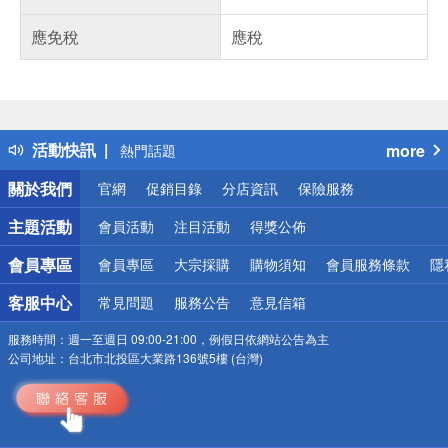
應免稅
應稅
偏遠地區配送
詐騙網頁！請小心！
得獎公告
熱門話題
活動快訊
more
銀行優惠
偏遠地區配送
關於我們
官網
促銷目錄
分店資訊
保險服務
詐騙網頁！請小心！
主題活動
會員活動
注目活動
得獎公佈
會員專區
會員專區
大宗採購
購物須知
會員服務條款
隱
客服中心
常見問題
服務公告
意見信箱
服務時間：
週一至週日 09:00-21:00，例假日依網站公告為主
公司地址：
台北市北投區大業路136號5樓 (台灣)