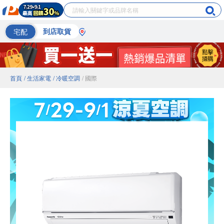
宅配
到店取貨
首頁
/ 生活家電
/ 冷暖空調
/ 國際