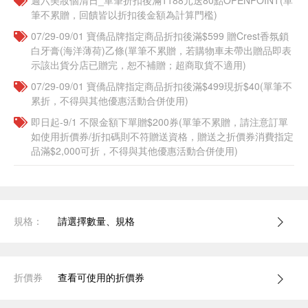
週六美妝個清日_單筆折扣後滿1188元送80點OPENPOINT(單
筆不累贈，回饋皆以折扣後金額為計算門檻)
07/29-09/01 寶僑品牌指定商品折扣後滿$599 贈Crest香氛鎖
白牙膏(海洋薄荷)乙條(單筆不累贈，若購物車未帶出贈品即表
示該出貨分店已贈完，恕不補贈；超商取貨不適用)
07/29-09/01 寶僑品牌指定商品折扣後滿$499現折$40(單筆不
累折，不得與其他優惠活動合併使用)
即日起-9/1 不限金額下單贈$200券(單筆不累贈，請注意訂單
如使用折價券/折扣碼則不符贈送資格，贈送之折價券消費指定
品滿$2,000可折，不得與其他優惠活動合併使用)
規格：
請選擇數量、規格
折價券
查看可使用的折價券