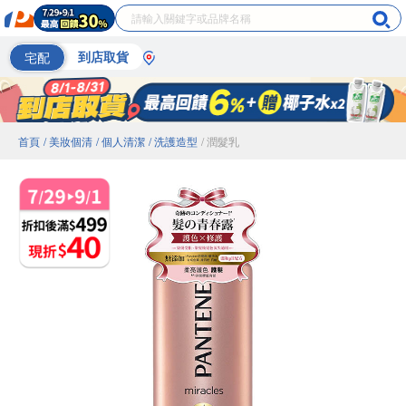
宅配
到店取貨
首頁
/ 美妝個清
/ 個人清潔
/ 洗護造型
/ 潤髮乳