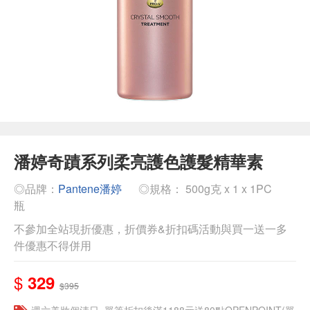
潘婷奇蹟系列柔亮護色護髮精華素
◎品牌：
Pantene潘婷
◎規格： 500g克 x 1 x 1PC
瓶
不參加全站現折優惠，折價券&折扣碼活動與買一送一多
件優惠不得併用
$
329
$395