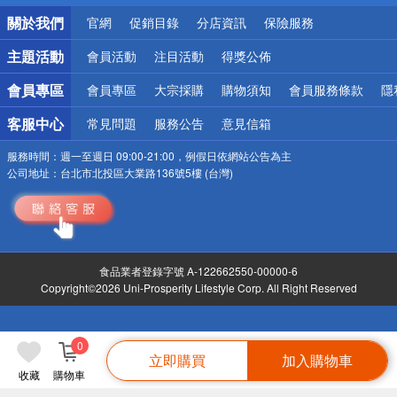
偏遠地區配送
關於我們
官網
促銷目錄
分店資訊
保險服務
詐騙網頁！請小心！
主題活動
會員活動
注目活動
得獎公佈
會員專區
會員專區
大宗採購
購物須知
會員服務條款
隱
客服中心
常見問題
服務公告
意見信箱
服務時間：
週一至週日 09:00-21:00，例假日依網站公告為主
公司地址：
台北市北投區大業路136號5樓 (台灣)
食品業者登錄字號 A-122662550-00000-6
Copyright©2026 Uni-Prosperity Lifestyle Corp. All Right Reserved
0
立即購買
加入購物車
收藏
購物車