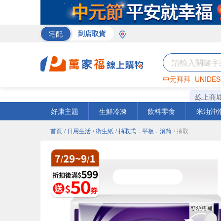
宅配
到店取貨
中元拜拜
UNIDES
巧克力
罐頭
海苔
線上商
好康主題
生鮮冷凍
飲料零食
米油沖
首頁
/ 日用生活
/ 衛生紙
/ 抽取式．平板．滾筒
/ 抽取