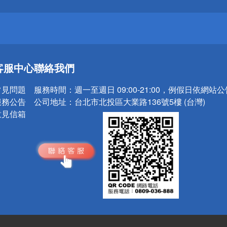
請小心！
送
客服中心
聯絡我們
請小心！
常見問題
服務時間：
週一至週日 09:00-21:00，例假日依網站
服務公告
公司地址：
台北市北投區大業路136號5樓 (台灣)
意見信箱