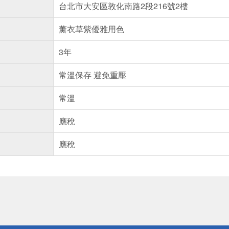
台北市大安區敦化南路2段216號2樓
薰衣草紫優雅用色
3年
常溫保存 避免重壓
常溫
應稅
應稅
送