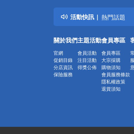
詐騙網頁！
得獎公告
活動快訊
熱門話題
銀行優惠
偏遠地區配
關於我們
主題活動
會員專區
詐騙網頁！
官網
會員活動
會員專區
促銷目錄
注目活動
大宗採購
分店資訊
得獎公佈
購物須知
保險服務
會員服務條款
隱私權政策
退貨須知