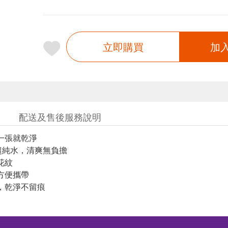
立即購買
加
配送及售後服務說明
一張就乾淨
I超純水，清爽無負擔
花紋
方便攜帶
，乾淨不留痕