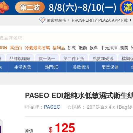
萬家福服務
PROSPERITY PLAZA APP下載
IGN
高蛋白
冷氣最高省萬
福利品
餅乾
泡麵
飲料
中元拜拜
義美
洋芋片
城
品牌旗艦館
買一送一
第二件五折
點數加碼送
檔期
泡
生活家電
熱門3C
美妝個清
嬰童保健
PASEO EDI超純水低敏濕式衛生
◎品牌：
PASEO
◎規格： 20PC抽 x 4 x 1Bag袋
125
$
原價