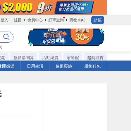
結帳
登入
註冊
會員中心
訂單查詢
購物車(0)
米
促銷
整箱購划算
活動總覽
家速配
超商取貨
休閒娛樂
日用生活
傢俱寢飾
服飾鞋包
紙