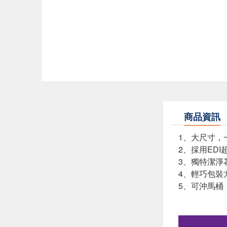
商品資訊
1、大尺寸，
2、採用ED
3、獨特潔淨
4、輕巧包裝
5、可沖馬桶