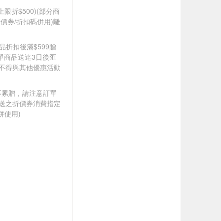
筆上限折$500)(部分商
價券/折扣碼併用)離
定商品折扣後滿$599贈
單商品送達3日後匯
，不得與其他優惠活動
筆不累贈，請注意訂單
贈送之折價券消費指定
併使用)