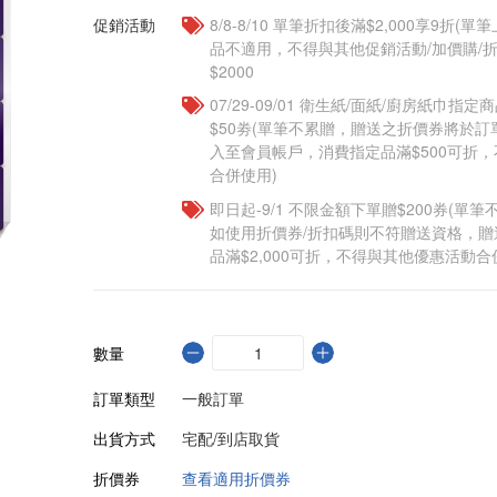
促銷活動
8/8-8/10 單筆折扣後滿$2,000享9折(單
品不適用，不得與其他促銷活動/加價購/折
$2000
07/29-09/01 衛生紙/面紙/廚房紙巾指
$50劵(單筆不累贈，贈送之折價券將於訂
入至會員帳戶，消費指定品滿$500可折
合併使用)
即日起-9/1 不限金額下單贈$200券(單
如使用折價券/折扣碼則不符贈送資格，
品滿$2,000可折，不得與其他優惠活動合
數量
訂單類型
一般訂單
出貨方式
宅配/到店取貨
折價券
查看適用折價券