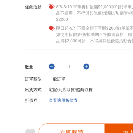
促銷活動
8/8-8/10 單筆折扣後滿$2,000享9折(單
品不適用，不得與其他促銷活動/加價購/折
$2000
即日起-9/1 不限金額下單贈$200券(單
如使用折價券/折扣碼則不符贈送資格，
品滿$2,000可折，不得與其他優惠活動合
數量
訂單類型
一般訂單
出貨方式
宅配/到店取貨/超商取貨
折價券
查看適用折價券
立即購買
加