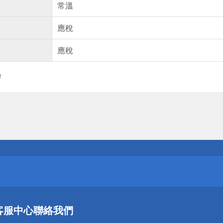
常溫
應稅
應稅
膠
送
請小心！
送
客服中心
聯絡我們
請小心！