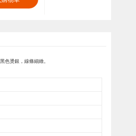
黑色燙銀，線條細緻。