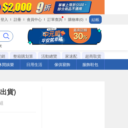
結帳
登入
註冊
會員中心
訂單查詢
購物車(0)
米
促銷
整箱購划算
活動總覽
家速配
超商取貨
休閒娛樂
日用生活
傢俱寢飾
服飾鞋包
出貨)
t組