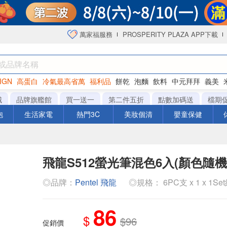
萬家福服務
PROSPERITY PLAZA APP下載
IGN
高蛋白
冷氣最高省萬
福利品
餅乾
泡麵
飲料
中元拜拜
義美
洋芋片
城
品牌旗艦館
買一送一
第二件五折
點數加碼送
檔期
泡
生活家電
熱門3C
美妝個清
嬰童保健
飛龍S512螢光筆混色6入(顏色隨機
◎品牌：
Pentel 飛龍
◎規格： 6PC支 x 1 x 1Se
86
$
$96
促銷價