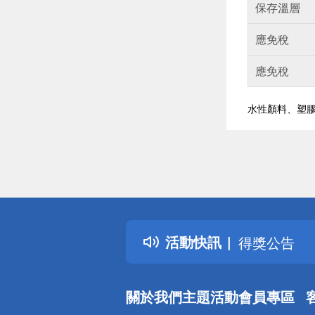
保存溫層
應免稅
應免稅
水性顏料、塑
偏遠地區配
詐騙網頁！
得獎公告
活動快訊
熱門話題
銀行優惠
偏遠地區配
關於我們
主題活動
會員專區
詐騙網頁！