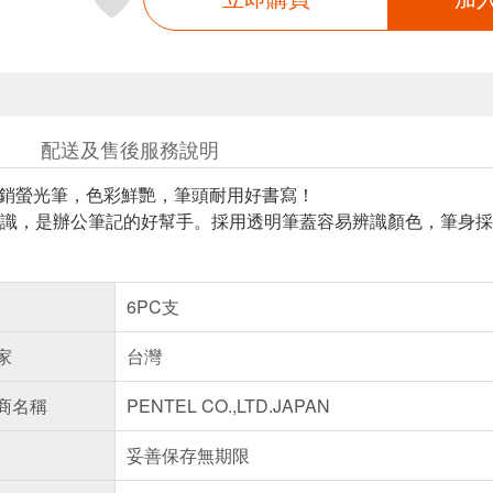
配送及售後服務說明
經典熱銷螢光筆，色彩鮮艷，筆頭耐用好書寫！
識，是辦公筆記的好幫手。採用透明筆蓋容易辨識顏色，筆身採
6PC支
家
台灣
商名稱
PENTEL CO.,LTD.JAPAN
妥善保存無期限