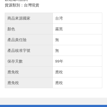
貨源類別：台灣現貨
商品來源國家
台湾
顏色
霧黑
產品責任險
無
產品核准字號
無
保存天數
99年
應免稅
應稅
應免稅
應稅
偏遠地區配送
詐騙網頁！請小心！
得獎公告