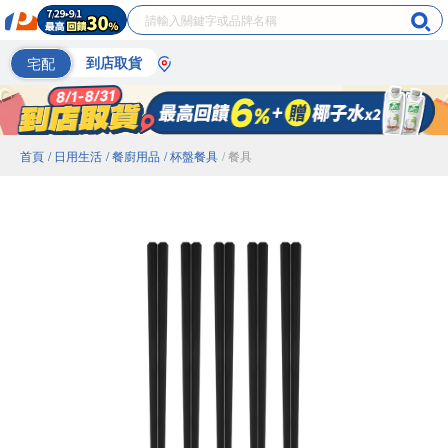
宅配
到店取貨
首頁
/ 日用生活
/ 餐廚用品
/ 杯盤餐具
/ 餐具