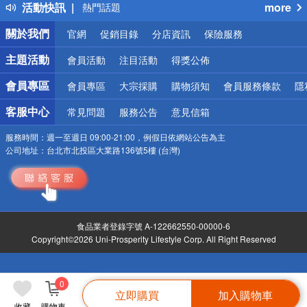
活動快訊
more
熱門話題
銀行優惠
關於我們
官網
促銷目錄
分店資訊
保險服務
偏遠地區配送
詐騙網頁！請小心！
主題活動
會員活動
注目活動
得獎公佈
會員專區
會員專區
大宗採購
購物須知
會員服務條款
隱
客服中心
常見問題
服務公告
意見信箱
服務時間：
週一至週日 09:00-21:00，例假日依網站公告為主
公司地址：
台北市北投區大業路136號5樓 (台灣)
食品業者登錄字號 A-122662550-00000-6
Copyright©2026 Uni-Prosperity Lifestyle Corp. All Right Reserved
0
立即購買
加入購物車
收藏
購物車