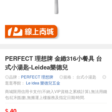
PERFECT 理想牌 金緻316小餐具 台
式小湯匙-Leidea樂德兒
◎品牌：
PERFECT 理想牌
◎規格： 台式小湯匙
◎
逛逛專館：
Le idea 樂德兒五金
商城限用信用卡支付(不納入VIP資格之累積計算),無法用錢
包/紅利點數,無搬運上樓服務及指定日期/時間.
$
40