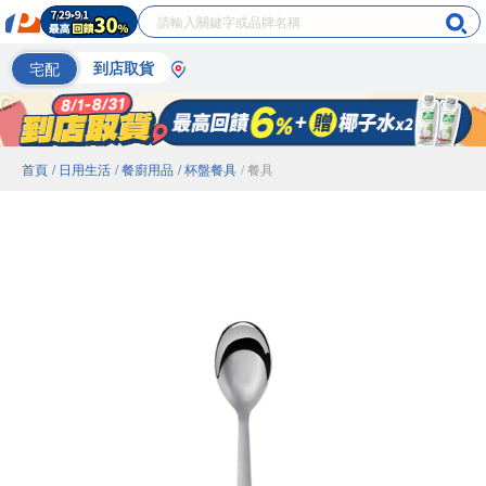
宅配
到店取貨
首頁
/ 日用生活
/ 餐廚用品
/ 杯盤餐具
/ 餐具