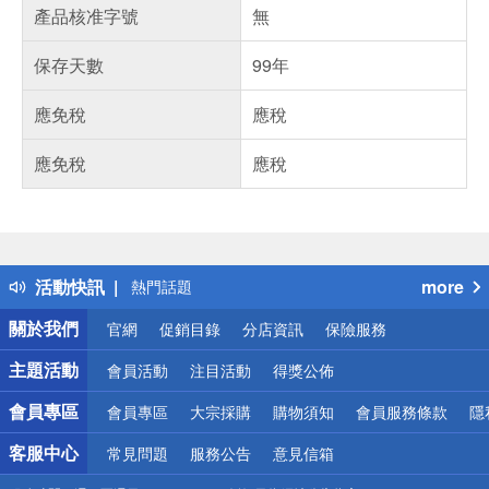
產品核准字號
無
保存天數
99年
應免稅
應稅
應免稅
應稅
偏遠地區配送
詐騙網頁！請小心！
得獎公告
活動快訊
more
熱門話題
銀行優惠
關於我們
官網
促銷目錄
分店資訊
保險服務
偏遠地區配送
詐騙網頁！請小心！
主題活動
會員活動
注目活動
得獎公佈
會員專區
會員專區
大宗採購
購物須知
會員服務條款
隱
客服中心
常見問題
服務公告
意見信箱