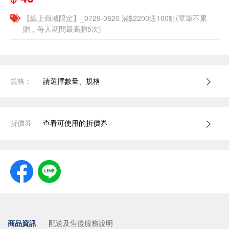
【線上商城限定】_0729-0820 滿$2200送100點(單筆不累
贈，每人期間最高贈5次)
規格：
請選擇數量、規格
折價券
查看可使用的折價券
商品資訊
配送及售後服務說明