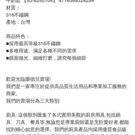
牛奶匙 【SJ-8250104】 4716369328254
材質：
316不鏽鋼
產地：台灣
商品特色：
■採用最高等級316不鏽鋼
■多種用途、滿足各種不同的需求
■鏡面拋光、細緻打磨，講究每個細節
歡迎光臨樂德兒賣場!
我們是一家專注於提供高品質生活用品和專業加工服務的
商家。
我們的賣場分為三大類別:
廚具: 這個類別匯集了各式實用美觀的廚房用具,包括鍋
具、刀具、餐具等,無論您是專業廚師還是烹飪愛好者,都能
找到稱心如意的選擇。我們的廚具產品均採用優質食品級