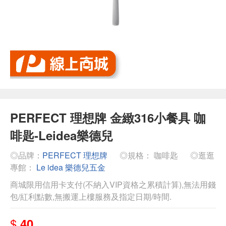
PERFECT 理想牌 金緻316小餐具 咖
啡匙-Leidea樂德兒
◎品牌：
PERFECT 理想牌
◎規格： 咖啡匙
◎逛逛
專館：
Le idea 樂德兒五金
商城限用信用卡支付(不納入VIP資格之累積計算),無法用錢
包/紅利點數,無搬運上樓服務及指定日期/時間.
$
40