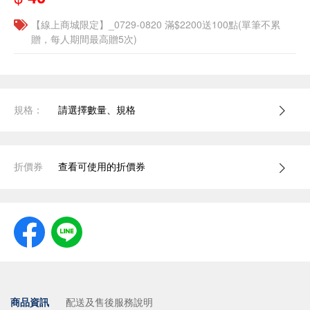
【線上商城限定】_0729-0820 滿$2200送100點(單筆不累
贈，每人期間最高贈5次)
規格：
請選擇數量、規格
折價券
查看可使用的折價券
商品資訊
配送及售後服務說明