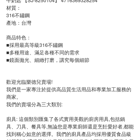
牛奶匙 【SJ-8250104】 4716369328254
材質：
316不鏽鋼
產地：台灣
商品特色：
■採用最高等級316不鏽鋼
■多種用途、滿足各種不同的需求
■鏡面拋光、細緻打磨，講究每個細節
歡迎光臨樂德兒賣場!
我們是一家專注於提供高品質生活用品和專業加工服務的
商家。
我們的賣場分為三大類別:
廚具: 這個類別匯集了各式實用美觀的廚房用具,包括鍋
具、刀具、餐具等,無論您是專業廚師還是烹飪愛好者,都能
找到稱心如意的選擇。我們的廚具產品均採用優質食品級