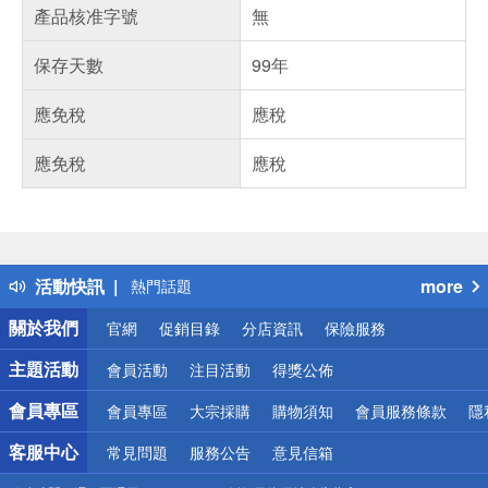
產品核准字號
無
保存天數
99年
應免稅
應稅
應免稅
應稅
偏遠地區配送
詐騙網頁！請小心！
得獎公告
活動快訊
more
熱門話題
銀行優惠
關於我們
官網
促銷目錄
分店資訊
保險服務
偏遠地區配送
詐騙網頁！請小心！
主題活動
會員活動
注目活動
得獎公佈
會員專區
會員專區
大宗採購
購物須知
會員服務條款
隱
客服中心
常見問題
服務公告
意見信箱