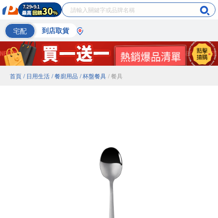
宅配
到店取貨
首頁
/ 日用生活
/ 餐廚用品
/ 杯盤餐具
/ 餐具