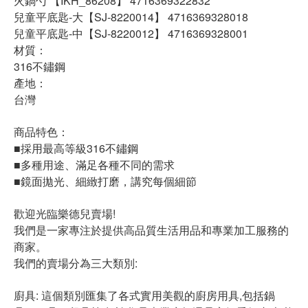
火鍋勺 【IKH_86208】 4716369322832
兒童平底匙-大【SJ-8220014】 4716369328018
兒童平底匙-中【SJ-8220012】 4716369328001
材質：
316不鏽鋼
產地：
台灣
商品特色：
■採用最高等級316不鏽鋼
■多種用途、滿足各種不同的需求
■鏡面拋光、細緻打磨，講究每個細節
歡迎光臨樂德兒賣場!
我們是一家專注於提供高品質生活用品和專業加工服務的
商家。
我們的賣場分為三大類別:
廚具: 這個類別匯集了各式實用美觀的廚房用具,包括鍋