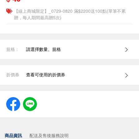
【線上商城限定】_0729-0820 滿$2200送100點(單筆不累
贈，每人期間最高贈5次)
規格：
請選擇數量、規格
折價券
查看可使用的折價券
商品資訊
配送及售後服務說明