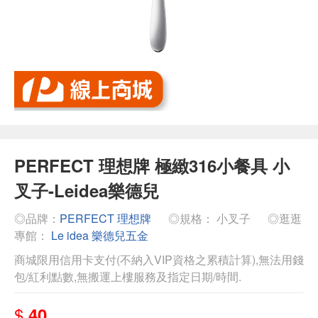
PERFECT 理想牌 極緻316小餐具 小
叉子-Leidea樂德兒
◎品牌：
PERFECT 理想牌
◎規格： 小叉子
◎逛逛
專館：
Le idea 樂德兒五金
商城限用信用卡支付(不納入VIP資格之累積計算),無法用錢
包/紅利點數,無搬運上樓服務及指定日期/時間.
$
40