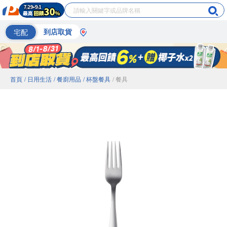
宅配
到店取貨
首頁
/ 日用生活
/ 餐廚用品
/ 杯盤餐具
/ 餐具