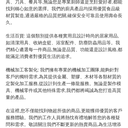
具、刀具、餐具等,無論您是專業廚師還是烹飪愛好者,都能
找到稱心如意的選擇。我們的廚具產品均採用優質食品級
材質製造,通過嚴格的品質把關,確保安全可靠且使用壽命長
久。
生活百貨: 這個類別提供各種實用且設計時尚的居家用品,
如清潔用具、收納盒籃、浴室配件、防塵防蟲用品等。我
們精心遴選每一件商品,無論是品質、功能還是設計風格,都
能滿足消費者對優質生活的追求。
機械加工客製化: 我們擁有專業的機械加工團隊,能夠針對
客戶的獨特需求,為其提供金屬、塑膠、木材等各類材質的
定製化加工服務,從設計到生產一條龍服務。無論是製作模
具、機械零件或其他特殊需求,我們都將竭誠為您打造高質
量的產品。
在這裡,您不僅能找到物超所值的商品,更能獲得優質的客戶
服務體驗。我們的工作人員將熱忱有禮地解答您的各種疑
問和需求。敬請關注我們不斷更新的熱賣商品,為生活增添