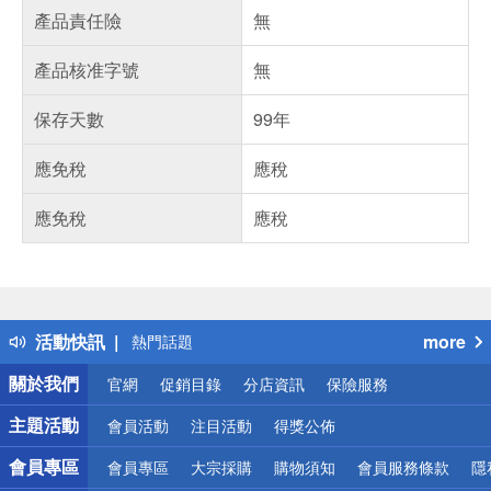
產品責任險
無
產品核准字號
無
保存天數
99年
應免稅
應稅
應免稅
應稅
偏遠地區配送
詐騙網頁！請小心！
得獎公告
活動快訊
more
熱門話題
銀行優惠
關於我們
官網
促銷目錄
分店資訊
保險服務
偏遠地區配送
詐騙網頁！請小心！
主題活動
會員活動
注目活動
得獎公佈
會員專區
會員專區
大宗採購
購物須知
會員服務條款
隱