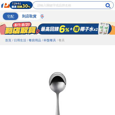
宅配
到店取貨
首頁
/ 日用生活
/ 餐廚用品
/ 杯盤餐具
/ 餐具