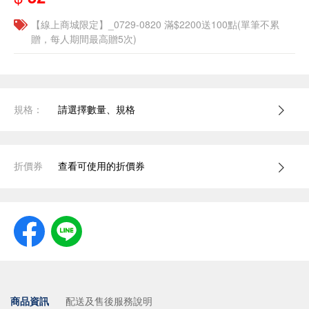
【線上商城限定】_0729-0820 滿$2200送100點(單筆不累
贈，每人期間最高贈5次)
規格：
請選擇數量、規格
折價券
查看可使用的折價券
商品資訊
配送及售後服務說明