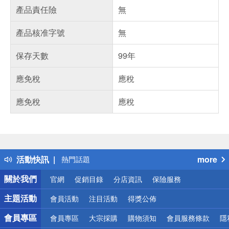
產品責任險
無
產品核准字號
無
保存天數
99年
應免稅
應稅
應免稅
應稅
偏遠地區配送
詐騙網頁！請小心！
得獎公告
活動快訊
more
熱門話題
銀行優惠
關於我們
官網
促銷目錄
分店資訊
保險服務
偏遠地區配送
詐騙網頁！請小心！
主題活動
會員活動
注目活動
得獎公佈
會員專區
會員專區
大宗採購
購物須知
會員服務條款
隱