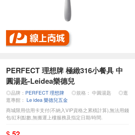
PERFECT 理想牌 極緻316小餐具 中
圓湯匙-Leidea樂德兒
◎品牌：
PERFECT 理想牌
◎規格： 中圓湯匙
◎逛
逛專館：
Le idea 樂德兒五金
商城限用信用卡支付(不納入VIP資格之累積計算),無法用錢
包/紅利點數,無搬運上樓服務及指定日期/時間.
$
52