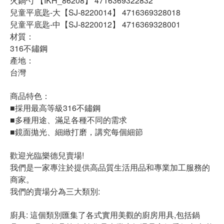
火鍋勺 【IKH_86208】 4716369322832
兒童平底匙-大【SJ-8220014】 4716369328018
兒童平底匙-中【SJ-8220012】 4716369328001
材質：
316不鏽鋼
產地：
台灣
商品特色：
■採用最高等級316不鏽鋼
■多種用途、滿足各種不同的需求
■鏡面拋光、細緻打磨，講究每個細節
歡迎光臨樂德兒賣場!
我們是一家專注於提供高品質生活用品和專業加工服務的
商家。
我們的賣場分為三大類別:
廚具: 這個類別匯集了各式實用美觀的廚房用具,包括鍋