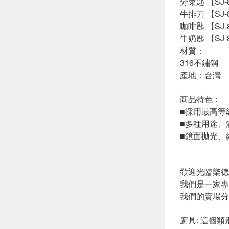
分菜匙 【SJ-8
牛排刀 【SJ-8
咖啡匙 【SJ-8
牛奶匙 【SJ-8
材質：
316不鏽鋼
產地：台灣
商品特色：
■採用最高等
■多種用途、
■鏡面拋光、
歡迎光臨樂德
我們是一家專
我們的賣場分
廚具: 這個