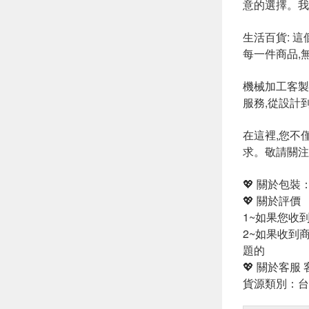
意的選擇。我
生活百貨: 
每一件商品,
機械加工客製
服務,從設計
在這裡,您不
求。敬請關注
💖 關於包
💖 關於評價
1~如果您收
2~如果收到
題的
💖 關於客服
貨源類別：台