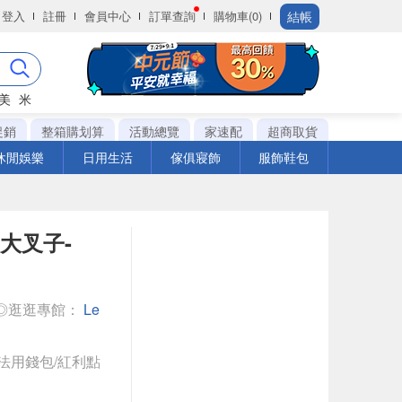
結帳
登入
註冊
會員中心
訂單查詢
購物車(0)
美
米
促銷
整箱購划算
活動總覽
家速配
超商取貨
休閒娛樂
日用生活
傢俱寢飾
服飾鞋包
 大叉子-
◎逛逛專館：
Le
法用錢包/紅利點