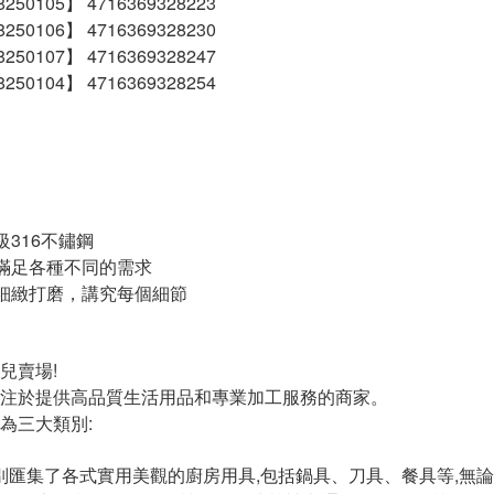
250105】 4716369328223
250106】 4716369328230
250107】 4716369328247
250104】 4716369328254
級316不鏽鋼
滿足各種不同的需求
細緻打磨，講究每個細節
兒賣場!
注於提供高品質生活用品和專業加工服務的商家。
為三大類別:
類別匯集了各式實用美觀的廚房用具,包括鍋具、刀具、餐具等,無