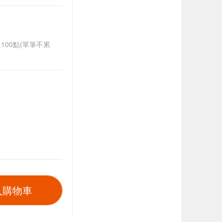
送100點(單筆不累
入購物車