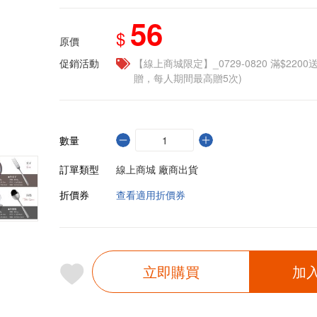
56
$
原價
促銷活動
【線上商城限定】_0729-0820 滿$2200
贈，每人期間最高贈5次)
數量
訂單類型
線上商城 廠商出貨
折價券
查看適用折價券
立即購買
加