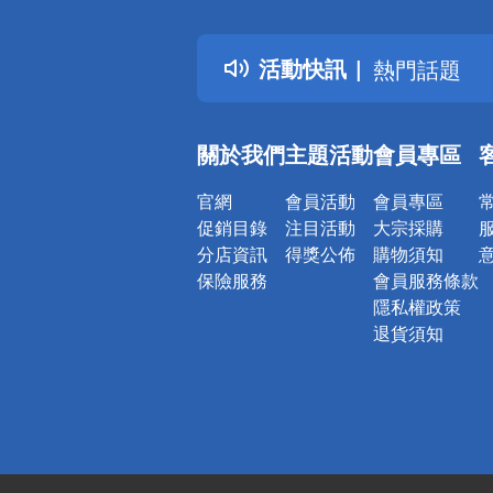
詐騙網頁！
得獎公告
活動快訊
熱門話題
銀行優惠
偏遠地區配
關於我們
主題活動
會員專區
詐騙網頁！
官網
會員活動
會員專區
促銷目錄
注目活動
大宗採購
分店資訊
得獎公佈
購物須知
保險服務
會員服務條款
隱私權政策
退貨須知