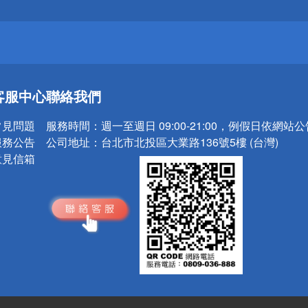
請小心！
送
客服中心
聯絡我們
請小心！
常見問題
服務時間：
週一至週日 09:00-21:00，例假日依網站
服務公告
公司地址：
台北市北投區大業路136號5樓 (台灣)
意見信箱