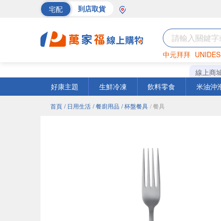
宅配
到店取貨
中元拜拜
UNIDES
巧克力
罐頭
海苔
線上商
好康主題
生鮮冷凍
飲料零食
米油沖
首頁
/ 日用生活
/ 餐廚用品
/ 杯盤餐具
/ 餐具