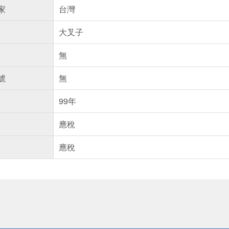
家
台灣
大叉子
無
號
無
99年
應稅
應稅
送