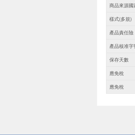
商品來源國
樣式(多規)
產品責任險
產品核准字
保存天數
應免稅
應免稅
偏遠地區配