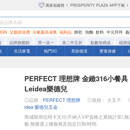
萬家福服務
PROSPERITY PLAZA APP下載
IGN
父親節送禮
冷氣最高省萬
福利品
餅乾
泡麵
飲料
中元拜拜
義
洋芋片
城
品牌旗艦館
買一送一
第二件五折
點數加碼送
檔期
泡
生活家電
熱門3C
美妝個清
嬰童保健
PERFECT 理想牌 金緻316小餐具
Leidea樂德兒
◎品牌：
PERFECT 理想牌
◎規格： 大叉子
idea 樂德兒五金
商城限用信用卡支付(不納入VIP資格之累積計算),無
數,無搬運上樓服務及指定日期/時間.