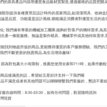
們的廚具產品均採用優質食品級材質製造,通過嚴格的品質把關,
這個類別提供各種實用且設計時尚的居家用品,如清潔用具、收納
無論是品質、功能還是設計風格,都能滿足消費者對優質生活的追
化: 我們擁有專業的機械加工團隊,能夠針對客戶的獨特需求,
到生產一條龍服務。無論是製作模具、機械零件或其他特殊需求,
僅能找到物超所值的商品,更能獲得優質的客戶服務體驗。我們
我們不斷更新的熱賣商品,為生活增添趣味!
裝：因為對包裹大小有限制，推薦您使用全家和711時，如果件
到商品後滿意的話，希望給五星好評支持一下我們喔
商品不滿意或者有其他問題可以聊聊聯繫我們客服的，懇請不要
 客服在線時間：8:30-23:30，如有任何問題，歡迎隨時諮詢
灣現貨