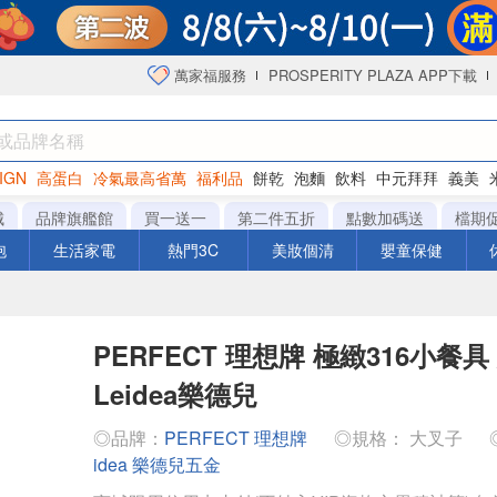
萬家福服務
PROSPERITY PLAZA APP下載
IGN
高蛋白
冷氣最高省萬
福利品
餅乾
泡麵
飲料
中元拜拜
義美
洋芋片
城
品牌旗艦館
買一送一
第二件五折
點數加碼送
檔期
泡
生活家電
熱門3C
美妝個清
嬰童保健
PERFECT 理想牌 極緻316小餐具
Leidea樂德兒
◎品牌：
PERFECT 理想牌
◎規格： 大叉子
idea 樂德兒五金