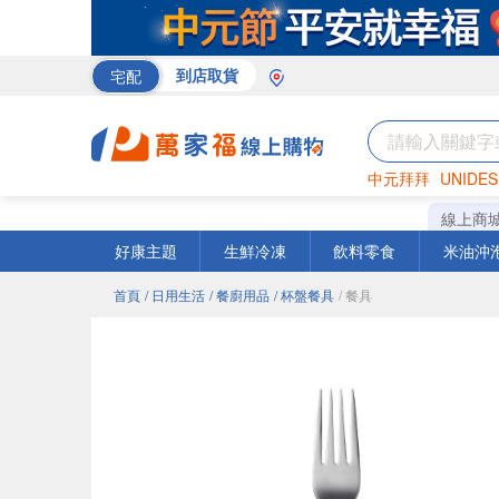
宅配
到店取貨
中元拜拜
UNIDES
巧克力
罐頭
海苔
線上商
好康主題
生鮮冷凍
飲料零食
米油沖
首頁
/ 日用生活
/ 餐廚用品
/ 杯盤餐具
/ 餐具