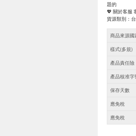
題的
💖 關於客服
貨源類別：台
商品來源國
樣式(多規)
產品責任險
產品核准字
保存天數
應免稅
應免稅