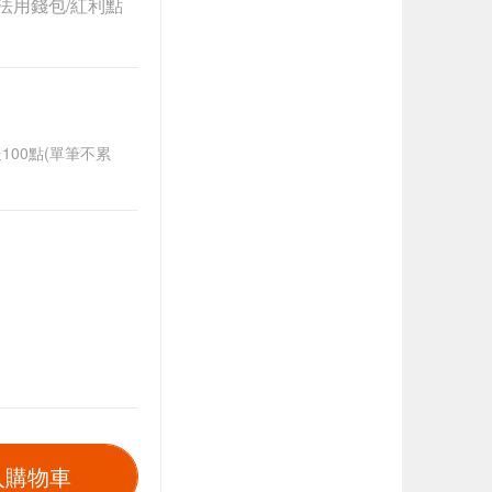
法用錢包/紅利點
送100點(單筆不累
入購物車