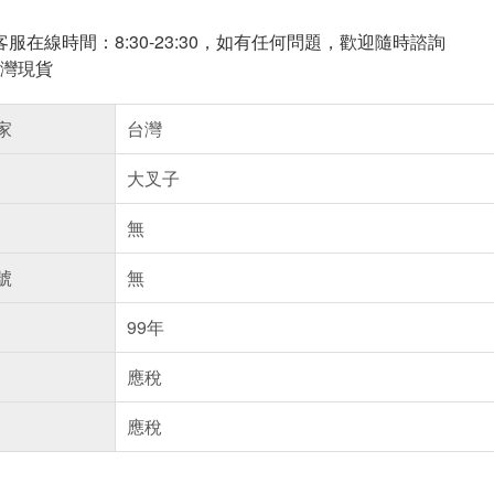
 客服在線時間：8:30-23:30，如有任何問題，歡迎隨時諮詢
灣現貨
家
台灣
大叉子
無
號
無
99年
應稅
應稅