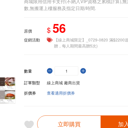
商城限用信用卡支付(不納入VIP資格之累積計算),無
數,無搬運上樓服務及指定日期/時間.
56
$
原價
促銷活動
【線上商城限定】_0729-0820 滿$2200
贈，每人期間最高贈5次)
數量
訂單類型
線上商城 廠商出貨
折價券
查看適用折價券
立即購買
加