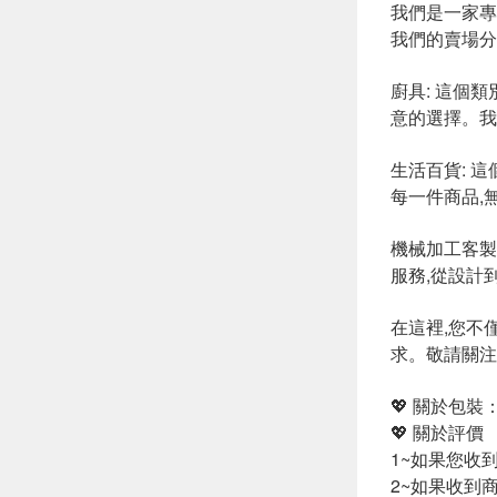
我們是一家專
我們的賣場分
廚具: 這個
意的選擇。我
生活百貨: 
每一件商品,
機械加工客製
服務,從設計
在這裡,您不
求。敬請關注
💖 關於包
💖 關於評價
1~如果您收
2~如果收到