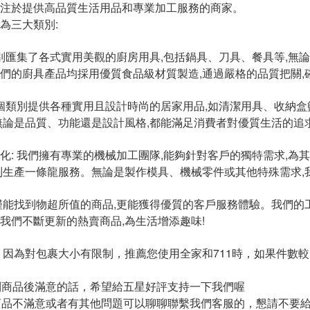
注於提供高品質生活用品和專業加工服務的商家。
為三大類別:
類別匯集了各式實用美觀的廚房用具,包括鍋具、刀具、餐具等,無
們的廚具產品均採用優質食品級材質製造,通過嚴格的品質把關,
這個類別提供各種實用且設計時尚的居家用品,如清潔用具、收納
無論是品質、功能還是設計風格,都能滿足消費者對優質生活的追
化: 我們擁有專業的機械加工團隊,能夠針對客戶的獨特需求,
到生產一條龍服務。無論是製作模具、機械零件或其他特殊需求,
僅能找到物超所值的商品,更能獲得優質的客戶服務體驗。我們
我們不斷更新的熱賣商品,為生活增添趣味!
裝：因為對包裹大小有限制，推薦您使用全家和711時，如果件
到商品後滿意的話，希望給五星好評支持一下我們喔
商品不滿意或者有其他問題可以聊聊聯繫我們客服的，懇請不要