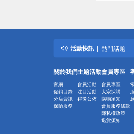
偏遠地區配
詐騙網頁！
得獎公告
活動快訊
熱門話題
銀行優惠
偏遠地區配
關於我們
主題活動
會員專區
詐騙網頁！
官網
會員活動
會員專區
促銷目錄
注目活動
大宗採購
分店資訊
得獎公佈
購物須知
保險服務
會員服務條款
隱私權政策
退貨須知