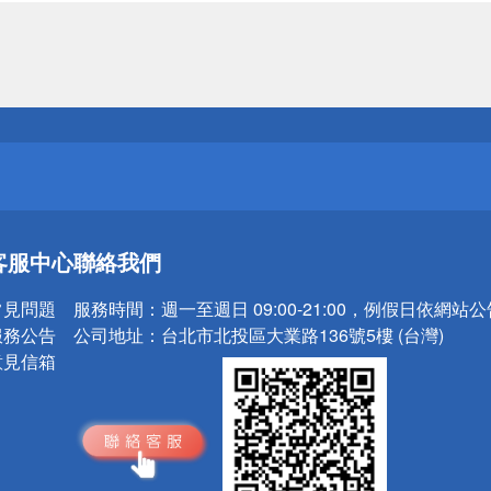
送
請小心！
送
客服中心
聯絡我們
請小心！
常見問題
服務時間：
週一至週日 09:00-21:00，例假日依網站
服務公告
公司地址：
台北市北投區大業路136號5樓 (台灣)
意見信箱