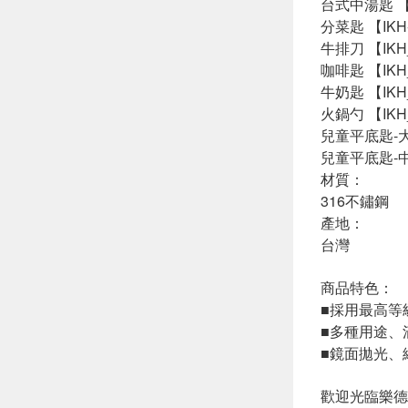
台式中湯匙 【IK
分菜匙 【IKH-
牛排刀 【IKH_
咖啡匙 【IKH_
牛奶匙 【IKH_
火鍋勺 【IKH_
兒童平底匙-大【S
兒童平底匙-中【S
材質：
316不鏽鋼
產地：
台灣
商品特色：
■採用最高等
■多種用途、
■鏡面拋光、
歡迎光臨樂德