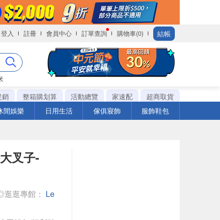
結帳
登入
註冊
會員中心
訂單查詢
購物車(0)
米
促銷
整箱購划算
活動總覽
家速配
超商取貨
休閒娛樂
日用生活
傢俱寢飾
服飾鞋包
 大叉子-
◎逛逛專館：
Le