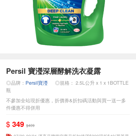
Persil 寶瀅深層酵解洗衣凝露
◎品牌：
Persil寶瀅
◎規格： 2.5L公升 x 1 x 1BOTTLE
瓶
不參加全站現折優惠，折價券&折扣碼活動與買一送一多
件優惠不得併用
$
349
$409