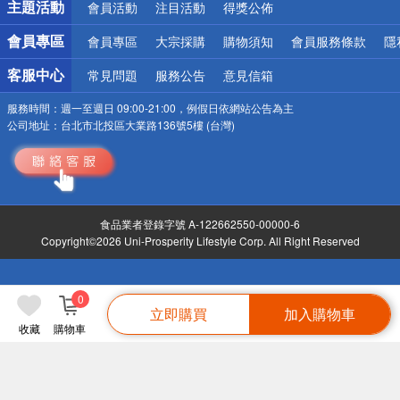
主題活動
會員活動
注目活動
得獎公佈
會員專區
會員專區
大宗採購
購物須知
會員服務條款
隱
客服中心
常見問題
服務公告
意見信箱
服務時間：
週一至週日 09:00-21:00，例假日依網站公告為主
公司地址：
台北市北投區大業路136號5樓 (台灣)
食品業者登錄字號 A-122662550-00000-6
Copyright©2026 Uni-Prosperity Lifestyle Corp. All Right Reserved
0
立即購買
加入購物車
收藏
購物車