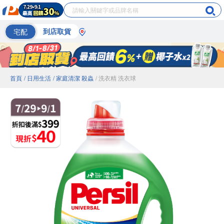
宅配
到店取貨
首頁
/ 日用生活
/ 家庭清潔 殺蟲
/ 洗衣精 洗衣球