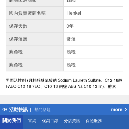
國內負責廠商名稱
Henkel
保存天數
3年
保存溫層
常溫
應免稅
應稅
應免稅
應稅
界面活性劑 (月桂醇醚硫酸鈉 Sodium Laureth Sulfate、C12-18醇
FAEO C12-18 7EO、C10-13 鈉鹽 ABS-Na C10-13 lin)、酵素
偏遠地區配送
詐騙網頁！請小心！
得獎公告
活動快訊
more
熱門話題
銀行優惠
關於我們
官網
促銷目錄
分店資訊
保險服務
偏遠地區配送
詐騙網頁！請小心！