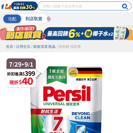
宅配
到店取貨
首頁
/ 日用生活
/ 家庭清潔 殺蟲
/ 洗衣精 洗衣球