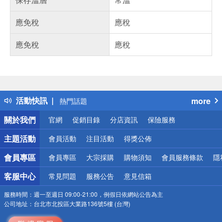
應免稅
應稅
應免稅
應稅
偏遠地區配送
詐騙網頁！請小心！
得獎公告
活動快訊
more
熱門話題
銀行優惠
關於我們
官網
促銷目錄
分店資訊
保險服務
偏遠地區配送
詐騙網頁！請小心！
主題活動
會員活動
注目活動
得獎公佈
會員專區
會員專區
大宗採購
購物須知
會員服務條款
隱
客服中心
常見問題
服務公告
意見信箱
服務時間：
週一至週日 09:00-21:00，例假日依網站公告為主
公司地址：
台北市北投區大業路136號5樓 (台灣)