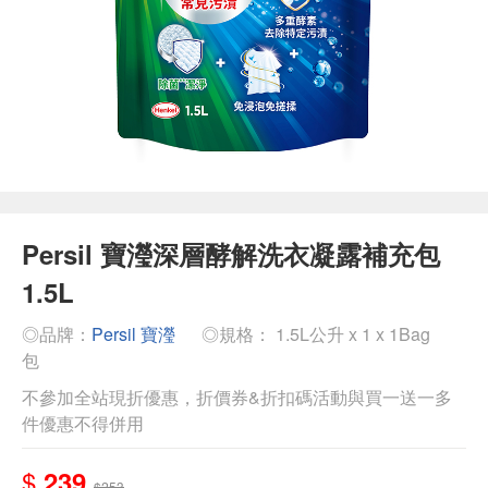
Persil 寶瀅深層酵解洗衣凝露補充包
1.5L
◎品牌：
Persil 寶瀅
◎規格： 1.5L公升 x 1 x 1Bag
包
不參加全站現折優惠，折價券&折扣碼活動與買一送一多
件優惠不得併用
$
239
$253