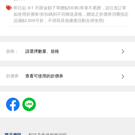
即日起-9/1 不限金額下單贈$200券(單筆不累贈，請注意訂單
如使用折價券/折扣碼則不符贈送資格，贈送之折價券消費指定
品滿$2,000可折，不得與其他優惠活動合併使用)
規格：
請選擇數量、規格
折價券
查看可使用的折價券
商品資訊
配送及售後服務說明