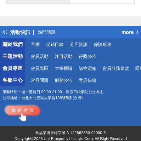
偏遠地區配送
詐騙網頁！請小心！
得獎公告
活動快訊
more
熱門話題
銀行優惠
關於我們
官網
促銷目錄
分店資訊
保險服務
偏遠地區配送
詐騙網頁！請小心！
主題活動
會員活動
注目活動
得獎公佈
會員專區
會員專區
大宗採購
購物須知
會員服務條款
隱
客服中心
常見問題
服務公告
意見信箱
服務時間：
週一至週日 09:00-21:00，例假日依網站公告為主
公司地址：
台北市北投區大業路136號5樓 (台灣)
食品業者登錄字號 A-122662550-00000-6
Copyright©2026 Uni-Prosperity Lifestyle Corp. All Right Reserved