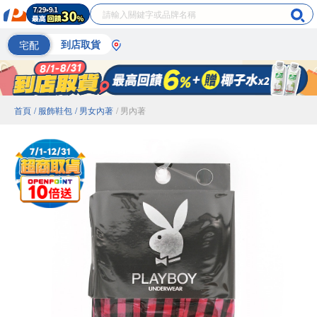
宅配
到店取貨
首頁
/ 服飾鞋包
/ 男女內著
/ 男內著