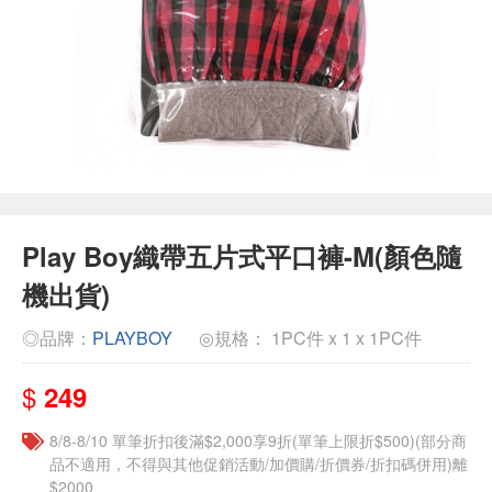
Play Boy織帶五片式平口褲-M(顏色隨
機出貨)
◎品牌：
PLAYBOY
◎規格： 1PC件 x 1 x 1PC件
$
249
8/8-8/10 單筆折扣後滿$2,000享9折(單筆上限折$500)(部分商
品不適用，不得與其他促銷活動/加價購/折價券/折扣碼併用)離
$2000