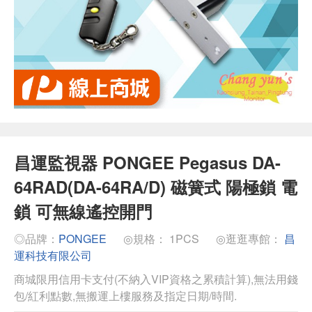
昌運監視器 PONGEE Pegasus DA-
64RAD(DA-64RA/D) 磁簧式 陽極鎖 電
鎖 可無線遙控開門
◎品牌：
PONGEE
◎規格： 1PCS
◎逛逛專館：
昌
運科技有限公司
商城限用信用卡支付(不納入VIP資格之累積計算),無法用錢
包/紅利點數,無搬運上樓服務及指定日期/時間.