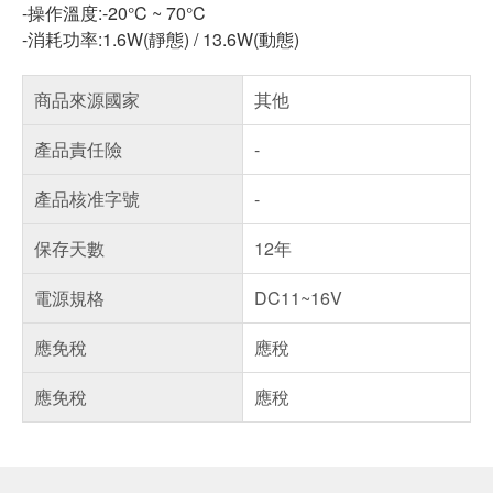
-操作溫度:-20°C ~ 70°C
-消耗功率:1.6W(靜態) / 13.6W(動態)
商品來源國家
其他
產品責任險
-
產品核准字號
-
保存天數
12年
電源規格
DC11~16V
應免稅
應稅
應免稅
應稅
偏遠地區配送
詐騙網頁！請小心！