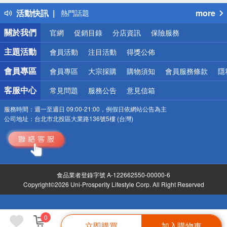
得獎公告
活動快訊
more
熱門話題
銀行優惠
關於我們
官網
促銷目錄
分店資訊
保險服務
偏遠地區配送
詐騙網頁！請小心！
主題活動
會員活動
注目活動
得獎公佈
會員專區
會員專區
大宗採購
購物須知
會員服務條款
隱
客服中心
常見問題
服務公告
意見信箱
服務時間：
週一至週日 09:00-21:00，例假日依網站公告為主
公司地址：
台北市北投區大業路136號5樓 (台灣)
食品業者登錄字號 A-122662550-00000-6
Copyright©2026 Uni-Prosperity Lifestyle Corp. All Right Reserved
0
立即購買
加入購物車