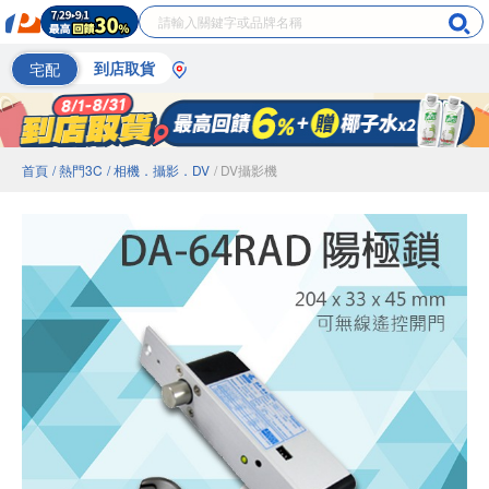
宅配
到店取貨
首頁
/ 熱門3C
/ 相機．攝影．DV
/ DV攝影機