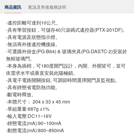
商品資訊
配送及售後服務說明
-遙控距離可達到10公尺。
-具有學習按鈕，可儲存40只滾碼式遙控器(PTX-201DF)。
-具有電源及狀態指示燈。
-無須再外接遙控機接線。
-可選購外掛盒(PG-B64) & 玻璃夾具(PG-DASTC-2)安裝於
無框玻璃門。
-本身為插梢，可180度開門設計，內開、外開皆可，並可
依需求水平或垂直安裝此陽極鎖。
-具電子電路開關按鈕, 可調節時間選擇開門及監視點。
-具有靜態省電防熱功能。
-斷電時釋放。
-本體尺寸： 204 x 33 x 45 mm
-單組重量:687g ±1%
-輸入電壓:DC11~16V
-靜態電流(mA):90~100mA
-動態電流(mA):800~850mA