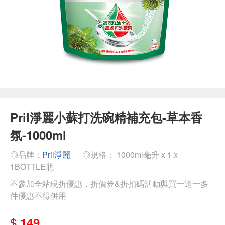
Pril淨麗小蘇打洗碗精補充包-草本香
氛-1000ml
◎品牌：
Pril淨麗
◎規格： 1000ml毫升 x 1 x
1BOTTLE瓶
不參加全站現折優惠，折價券&折扣碼活動與買一送一多
件優惠不得併用
$
149