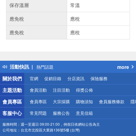
保存溫層
常溫
應免稅
應稅
應免稅
應稅
偏遠地區配送
詐騙網頁！請小心！
得獎公告
活動快訊
more
熱門話題
銀行優惠
關於我們
官網
促銷目錄
分店資訊
保險服務
偏遠地區配送
詐騙網頁！請小心！
主題活動
會員活動
注目活動
得獎公佈
會員專區
會員專區
大宗採購
購物須知
會員服務條款
隱
客服中心
常見問題
服務公告
意見信箱
服務時間：
週一至週日 09:00-21:00，例假日依網站公告為主
公司地址：
台北市北投區大業路136號5樓 (台灣)