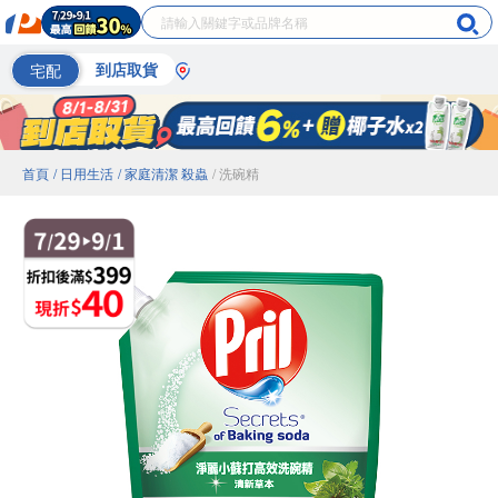
宅配
到店取貨
首頁
/ 日用生活
/ 家庭清潔 殺蟲
/ 洗碗精