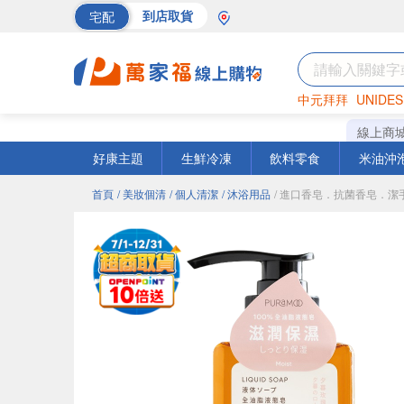
宅配
到店取貨
中元拜拜
UNIDES
海苔
巧克力
罐頭
線上商
好康主題
生鮮冷凍
飲料零食
米油沖
首頁
/ 美妝個清
/ 個人清潔
/ 沐浴用品
/ 進口香皂．抗菌香皂．潔