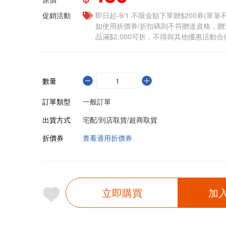
促銷活動
即日起-9/1 不限金額下單贈$200券(單
如使用折價券/折扣碼則不符贈送資格，
品滿$2,000可折，不得與其他優惠活動合
數量
訂單類型
一般訂單
出貨方式
宅配/到店取貨/超商取貨
折價券
查看適用折價券
立即購買
加