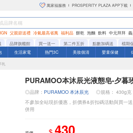
萬家福服務
PROSPERITY PLAZA APP下載
IGN
父親節送禮
冷氣最高省萬
福利品
餅乾
泡麵
飲料
中元拜拜
義
衛生紙
城
品牌旗艦館
買一送一
第二件五折
點數加碼送
檔期
泡
生活家電
熱門3C
美妝個清
嬰童保健
手乳
PURAMOO本沐辰光液態皂-夕暮
◎品牌：
PURAMOO 本沐辰光
◎規格： 430g克 x
不參加全站現折優惠，折價券&折扣碼活動與買一
併用
430
$
原價