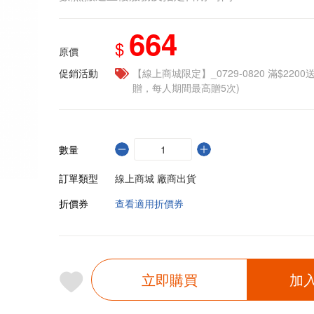
664
$
原價
促銷活動
【線上商城限定】_0729-0820 滿$2200
贈，每人期間最高贈5次)
數量
訂單類型
線上商城 廠商出貨
折價券
查看適用折價券
立即購買
加