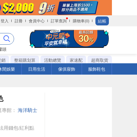
結帳
登入
註冊
會員中心
訂單查詢
購物車(0)
罐頭
促銷
整箱購划算
活動總覽
家速配
超商取貨
休閒娛樂
日用生活
傢俱寢飾
服飾鞋包
色
逛專館：
海洋騎士
法用錢包/紅利點