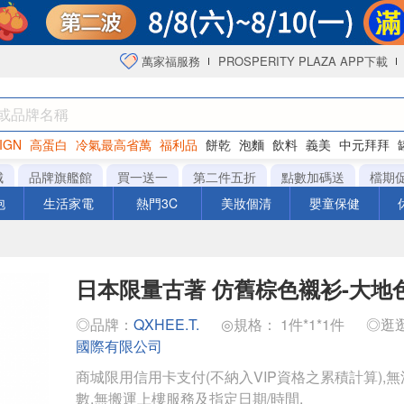
萬家福服務
PROSPERITY PLAZA APP下載
IGN
高蛋白
冷氣最高省萬
福利品
餅乾
泡麵
飲料
義美
中元拜拜
咖啡
城
品牌旗艦館
買一送一
第二件五折
點數加碼送
檔期
泡
生活家電
熱門3C
美妝個清
嬰童保健
日本限量古著 仿舊棕色襯衫-大地
◎品牌：
QXHEE.T.
◎規格： 1件*1*1件
◎逛
國際有限公司
商城限用信用卡支付(不納入VIP資格之累積計算),無
數,無搬運上樓服務及指定日期/時間.