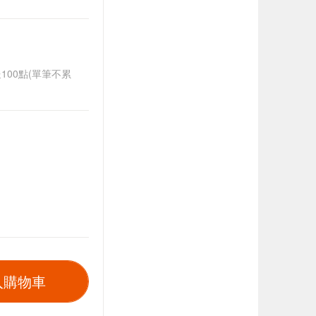
送100點(單筆不累
入購物車