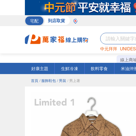
宅配
到店取貨
中元拜拜
UNIDES
米
巧克力
衛生紙
線上商
好康主題
生鮮冷凍
飲料零食
米油沖
首頁
/ 服飾鞋包
/ 男裝
/ 男上著