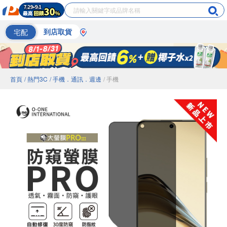
宅配
到店取貨
首頁
/ 熱門3C
/ 手機．通訊．週邊
/ 手機