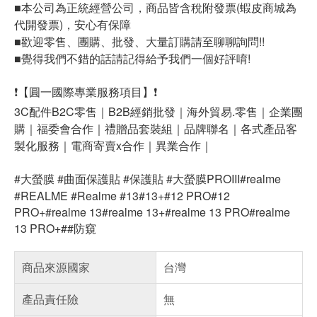
■本公司為正統經營公司，商品皆含稅附發票(蝦皮商城為
代開發票)，安心有保障
■歡迎零售、團購、批發、大量訂購請至聊聊詢問!!
■覺得我們不錯的話請記得給予我們一個好評唷!
❗【圓一國際專業服務項目】❗
3C配件B2C零售｜B2B經銷批發｜海外貿易.零售｜企業團
購｜福委會合作｜禮贈品套裝組｜品牌聯名｜各式產品客
製化服務｜電商寄賣x合作｜異業合作｜
#大螢膜 #曲面保護貼 #保護貼 #大螢膜PROIII#realme
#REALME #Realme #13#13+#12 PRO#12
PRO+#realme 13#realme 13+#realme 13 PRO#realme
13 PRO+##防窺
商品來源國家
台灣
產品責任險
無