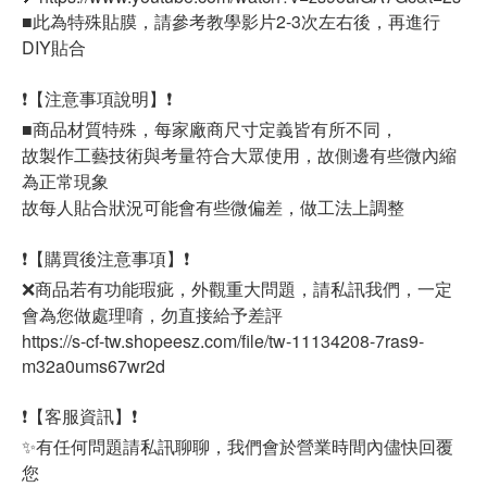
■此為特殊貼膜，請參考教學影片2-3次左右後，再進行
DIY貼合
❗【注意事項說明】❗
■商品材質特殊，每家廠商尺寸定義皆有所不同，
故製作工藝技術與考量符合大眾使用，故側邊有些微內縮
為正常現象
故每人貼合狀況可能會有些微偏差，做工法上調整
❗【購買後注意事項】❗
❌商品若有功能瑕疵，外觀重大問題，請私訊我們，一定
會為您做處理唷，勿直接給予差評
https://s-cf-tw.shopeesz.com/file/tw-11134208-7ras9-
m32a0ums67wr2d
❗【客服資訊】❗
✨有任何問題請私訊聊聊，我們會於營業時間內儘快回覆
您