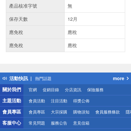
產品核准字號
無
保存天數
12月
應免稅
應稅
應免稅
應稅
偏遠地區配送
詐騙網頁！請小心！
得獎公告
活動快訊
more
熱門話題
銀行優惠
關於我們
官網
促銷目錄
分店資訊
保險服務
偏遠地區配送
詐騙網頁！請小心！
主題活動
會員活動
注目活動
得獎公佈
會員專區
會員專區
大宗採購
購物須知
會員服務條款
隱
客服中心
常見問題
服務公告
意見信箱