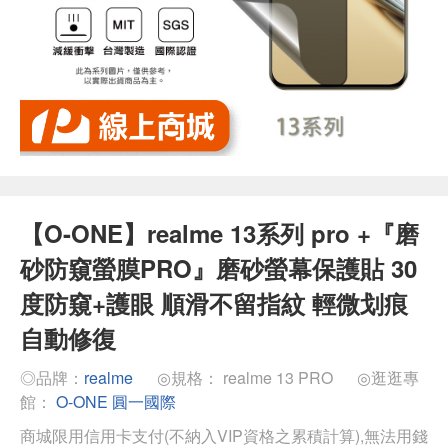
【O-ONE】realme 13系列 pro +『磨
砂防窺螢膜PRO』磨砂螢幕保護貼 30
度防窺+護眼 順滑不留指紋 輕微划痕
自動修復
◎品牌：
realme
◎規格： realme 13 PRO
◎逛逛專
館：
O-ONE 圓一國際
商城限用信用卡支付(不納入VIP資格之累積計算),無法用錢