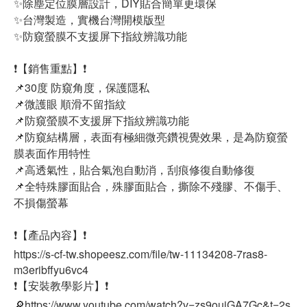
✨除塵定位膜層設計，DIY貼合簡單更環保
✨台灣製造，實機台灣開模版型
✨防窺螢膜不支援屏下指紋辨識功能
❗【銷售重點】❗
📌30度 防窺角度，保護隱私
📌微護眼 順滑不留指紋
📌防窺螢膜不支援屏下指紋辨識功能
📌防窺結構層，表面有極細微亮鑽視覺效果，是為防窺螢
膜表面作用特性
📌高透氣性，貼合氣泡自動消，刮痕修復自動修復
📌全特殊膠面貼合，殊膠面貼合，撕除不殘膠、不傷手、
不損傷螢幕
❗【產品內容】❗
https://s-cf-tw.shopeesz.com/file/tw-11134208-7ras8-
m3eribffyu6vc4
❗【安裝教學影片】❗
🔎https://www.youtube.com/watch?v=zs9ouiGA7Gc&t=2s