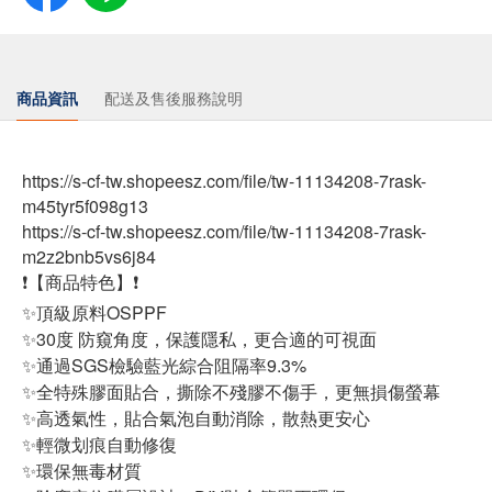
商品資訊
配送及售後服務說明
https://s-cf-tw.shopeesz.com/file/tw-11134208-7rask-
m45tyr5f098g13
https://s-cf-tw.shopeesz.com/file/tw-11134208-7rask-
m2z2bnb5vs6j84
❗【商品特色】❗
✨頂級原料OSPPF
✨30度 防窺角度，保護隱私，更合適的可視面
✨通過SGS檢驗藍光綜合阻隔率9.3%
✨全特殊膠面貼合，撕除不殘膠不傷手，更無損傷螢幕
✨高透氣性，貼合氣泡自動消除，散熱更安心
✨輕微划痕自動修復
✨環保無毒材質