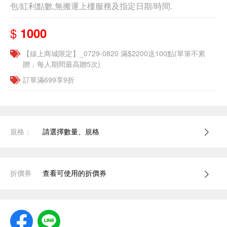
包/紅利點數,無搬運上樓服務及指定日期/時間.
$
1000
【線上商城限定】_0729-0820 滿$2200送100點(單筆不累
贈，每人期間最高贈5次)
訂單滿699享9折
規格：
請選擇數量、規格
折價券
查看可使用的折價券